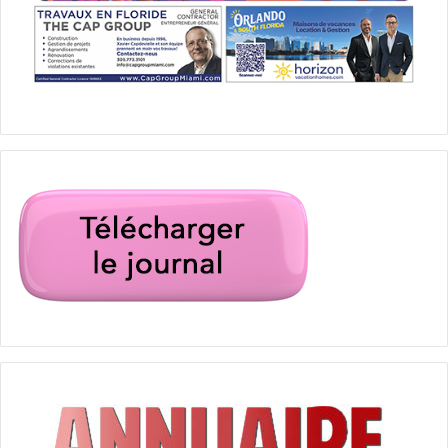
engagée dans la rivière des Dauphins et avait débarqué
tout son monde à une dizaine de lieux de Fort Caroline.
Des troupes importantes étaient donc descendues à terre,
accompagnées par un bon nombre de noirs, apparemment
des esclaves. Ces derniers étaient chargés de pieux et
d’outils de terrassement. De toute évidence, les Espagnols
avaient l’intention de construire un camp retranché
destiné à servir de base d’opération dans le cadre d’une
attaque dirigée contre La Caroline. L’heure était grave ! Un
siège en règle s’annonçait dans les jours à venir. La
mâchoire crispée, Jean Ribault s’en retourna vers la
colonie huguenote afin de faire le point avec son état-
major.
*