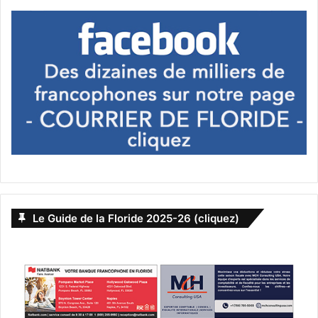
*
– Ohé de la barque ! C’est moi, Jean Ribault ! Faites-vous
reconnaître.
– Nous sommes dépêchés par la capitaine Cousette !
– Vous avez des nouvelles des Espagnols ?
– Oui, Monsieur, répondit celui qui commandait
l’embarcation envoyée par Cousette.
Le Guide de la Floride 2025-26 (cliquez)
Les deux esquifs se rapprochèrent l’un de l’autre et Ribault
put enfin avoir des informations. L’officier lui apprit
qu’aucun des navires qui s’étaient échappés en haute mer
n’avait été rattrapé par leurs poursuivants. Cependant, le
plus gros d’entre eux, la Trinité, n’était toujours pas