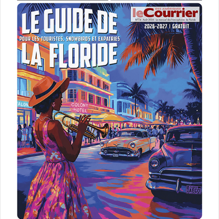
revenu. Cette dernière nouvelle inquiéta le gouverneur de
La Caroline. Ce bateau puissamment armé était à la fois
son vaisseau amiral et le fleuron de sa flotte. La Trinité
allait lui faire défaut dans l’éventualité d’une bataille
navale.
L’officier de marine lui indiqua que les navires français
avaient suivi de loin l’armada castillane. Celle-ci s’était