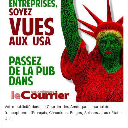
– Si vous aimez les récits de Jean-Paul Guis, vous
pouvez acheter ses ouvrages
en cliquant ici
–
Voir le portrait que nous avons consacré à Jean-Paul
Guis
Votre publicité dans Le Courrier des Amériques, journal des
francophones (Français, Canadiens, Belges, Suisses...) aux Etats-
Unis