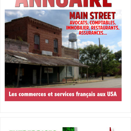
De son côté, Menéndez venait de s’installer dans le village
Timucua de Seloy qu’il rebaptisa San Agustín (Saint
Augustine). L’endroit était facile à défendre et à proximité
d’une source d’eau douce. À peine débarqué, l’adelantado
s’empressa de fortifier sa position afin de prévenir une
attaque éventuelle des Français. Il mit à l’ancre trois
navires dans la rivière et les autres dans la rade.
Menéndez se mettait sur la défensive dans l’attente de
troupes en provenance de Saint-Domingue et de Cuba.
Pour leur part, ses adversaires avaient reçu de toute
évidence des renforts de métropole. Maintenant, ils
étaient nombreux et bien armés. Comble de malchance,
leur flotte n’avait pas pu être détruite. Il était donc plus
prudent d’attendre patiemment et d’attaquer en force le
moment venu.
À suivre