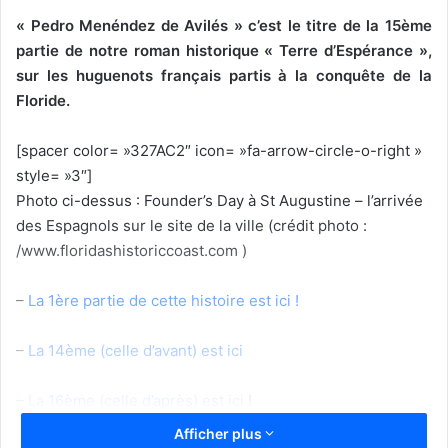
« Pedro Menéndez de Avilés » c’est le titre de
la 15ème
partie de notre roman historique « Terre d’Espérance »,
sur les huguenots français partis à la conquête de la
Floride.
[spacer color= »327AC2″ icon= »fa-arrow-circle-o-right »
style= »3″]
Photo ci-dessus : Founder’s Day à St Augustine – l’arrivée
des Espagnols sur le site de la ville (crédit photo :
/www.floridashistoriccoast.com )
–
La 1ère partie de cette histoire est ici !
–
La 14ème (celle d’avant) est ici
–
La 16ème (celle d’après) est ici
!
Afficher plus