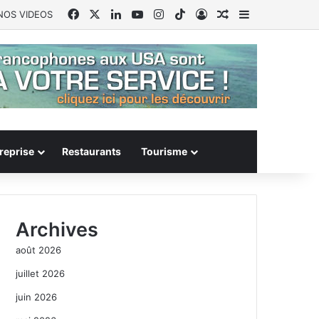
Facebook
X
Linkedin
YouTube
Instagram
TikTok
Connexion
Article Aléatoire
Sidebar (barr
NOS VIDEOS
reprise
Restaurants
Tourisme
Archives
août 2026
juillet 2026
juin 2026