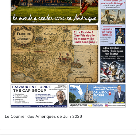
voyager depuis New-York vers la Floride.
Peut-on être remboursés en
cas d’annulation des vols ?
Si le vol est annulé, les compagnies sont obligées de vous
proposer un remboursement, même si vous pouvez opter
à la place pour un avoir. Ceci dit, au début de la crise du
coronavirus toutes les compagnies ont tenté de forcer
leurs clients vers cette deuxième solution, prendre un
avoir, le remboursement les mettant en dangereuses
positions financières. Après avoir reçu un prêt de 7
milliards de la part du gouvernement français, Air France a
à son tour proposé début mai l’option remboursement.
Ceci dit, il peut être plus interessant de prendre un billet
Le Courrier des Amériques de Juin 2026
sur un vol ultérieur de la même compagnie car, afin de
vous y inciter, la compagnie française propose une
bonification de 15%.