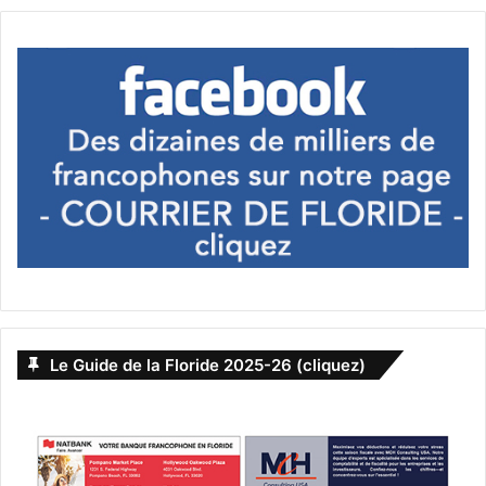
compagnies américaines aussi.
Bien évidemment, il va vous falloir envisager de porter
des masques à l’intérieur des avions comme des
aéroports.
Les prix des billets
Pour le moment les billets sont assez peu chers, et ça
pourrait le rester, vu que le secteur aérien (et celui du
tourisme) vont vouloir accélérer la relance. Mais dans un
premier temps la reprise des vols commerciaux pourrait
être soumise à l’instauration de distance de sécurité dans
Le Guide de la Floride 2025-26 (cliquez)
les avions, comme par exemple la libération d’un siège sur
deux. Au quel cas, durant cette période (et si les
compagnies l’acceptent, ce qui n’est pas du tout évident) le
prix des billets pourrait doubler (ce ne sont pas les
compagnies qui vont payer pour les sièges vides).