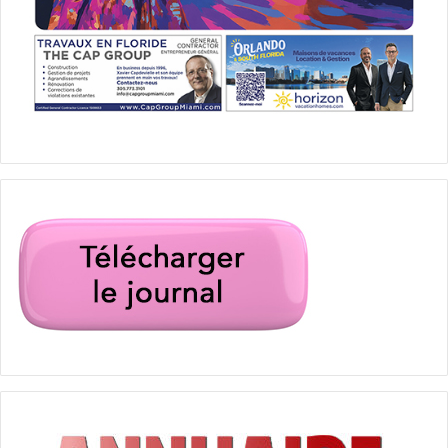
patron de Boeing, David Calhoun, a qualifié de « fort
probable » le fait que l’une des quatre grandes
compagnies nationales puisse s’effondrer avant la fin de
l’année.
En Afrique c’est un désastre complet dans le
secteur.
Les fabricants d’avions comme Airbus ou Boeing sont
lourdement impactés et annoncent devoir licencier des
milliers d’employés, tout comme les fabricants de moteurs
Rolls Royce et probablement un grand nombre de sous-
traitants.
Y aura-t-il des problèmes pour
les parcours de retour ?
A priori plus l’été va avancer et moins le virus sera
présent. Néanmoins, c’est vous qui prenez le risque de
réserver un vol retour (si ça se trouve il y aura deux virus