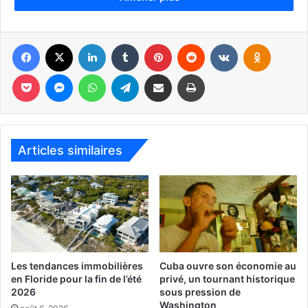
Facebook
X
Linkedin
Tumblr
Pinterest
Reddit
VKontakte
Odnoklassniki
Pocket
Messenger
WhatsApp
Telegram
Partager par email
Imprimer
Articles similaires
– Cet article a été mis à jour le 15 juin 2020 –
Les tendances immobilières
Cuba ouvre son économie au
en Floride pour la fin de l’été
privé, un tournant historique
Dites vous bien avant de lire cet article que la situation va
2026
sous pression de
évoluer. Si le virus stagne, la reprise va se faire lentement.
Washington