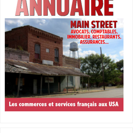
au lieu d’un : difficile de le savoir !).
Aux Etats-Unis, il y a
déjà des rebonds de l’épidémie à la mi-juin
Les déplacements de plus de
100 km en France :
(N’existe plus depuis le 2 juin)
Pour le moment il faut remplir une dérogation pour motifs
impérieux si on veut parcourir plus de 100km en France
(sauf si le déplacement de plus de 100km est à l’intérieur
de son propre département de résidence). Cette
restriction sera levée le 2 juin.
Les catégories de « motifs impérieux » sont inscrites sur la
feuille, mais après c’est à vous de définir si c’est un motif
impérieux ou pas pour vous.