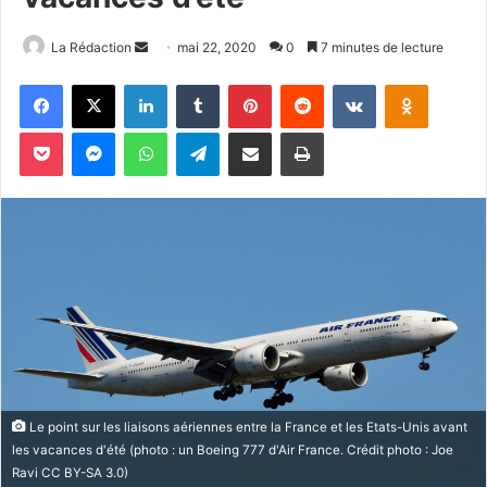
La Rédaction
E
mai 22, 2020
0
7 minutes de lecture
n
Facebook
X
Linkedin
Tumblr
Pinterest
Reddit
VKontakte
Odnoklassniki
v
o
Pocket
Messenger
WhatsApp
Telegram
Partager par email
Imprimer
y
e
r
u
n
c
o
u
r
r
i
Le point sur les liaisons aériennes entre la France et les Etats-Unis avant
e
les vacances d'été (photo : un Boeing 777 d'Air France. Crédit photo : Joe
l
Ravi CC BY-SA 3.0)