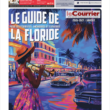
Le plus gros problème, pour les réservations, c’est que les
billets ont plus chers durant l’été, et ils sont surtout plus
chers quand on les réserve moins d’un mois à l’avance.
Ce que font les compagnies
aériennes
Il y a beaucoup de casse, et un très grand nombre de
licenciements en cours en France, au Canada, partout. Les
grandes compagnies aériennes nationales contractent des
prêts, sauf Alitalia qui est purement et simplement
nationalisée. Les liaisons vont bien entendu reprendre dès
que ce sera possible, mais il y a des dégâts. Air France
reprend progressivement ses dessertes, mais la
compagnie a enlevé ses A380. Certaines comme
Norwegian ont été sauvées de justesse. Aux Etats-Unis, le