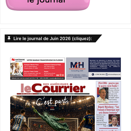
par exemple.
La quatorzaine aux Etats-Unis
Depuis le début de l’épidémie, vous êtes scanné au départ
et à l’arrivée de l’avion en provenance d’Europe. Si vous
Lire le journal de Juin 2026 (cliquez):
avez de la température au départ de France vous ne serez
pas autorisé à rentrer dans l’avion. Si vous avez de la
température à l’arrivée aux Etats-Unis, vous devrez faire la
quatorzaine dans des logements spéciaux à l’aéroport. Si
vous n’avez pas de température, vous devrez vous mettre
en « auto-quatorzaine » où vous voulez.
Attention, les lois sanitaires aux Etats-Unis sont
différentes en fonction des Etats. Si vous pouvez passer la
frontière, pensez bien que si vous sortez de l’aéroport
dans un Etat, vous ne pourrez peut-être pas vous rendre
ENSUITE dans un autre Etat. Exemple : au moment où
nous écrivons ces lignes il n’est toujours pas autorisé de