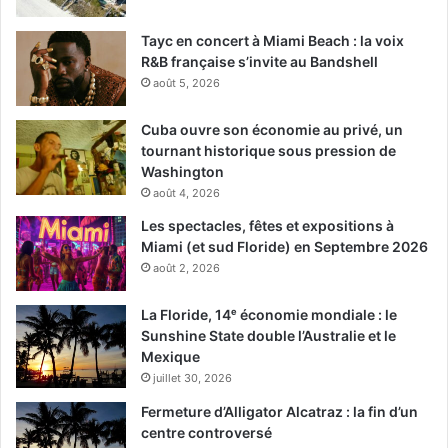
compagnies aériennes
covid-19
Tayc en concert à Miami Beach : la voix
R&B française s’invite au Bandshell
dérogations
août 5, 2026
États-Unis d'Amérique (USA)
France
Cuba ouvre son économie au privé, un
tournant historique sous pression de
lignes aériennes
quarantaine
Washington
août 4, 2026
quatorzaine
restrictions
Les spectacles, fêtes et expositions à
Miami (et sud Floride) en Septembre 2026
transport aérien
transports
vols
août 2, 2026
vols commerciaux
La Floride, 14ᵉ économie mondiale : le
Sunshine State double l’Australie et le
Mexique
juillet 30, 2026
Fermeture d’Alligator Alcatraz : la fin d’un
centre controversé