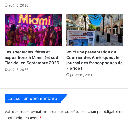
Miami Bloco
… pour
une soirée qui s’annonce des plus
août 6, 2026
sympathiques
à partir de 19h30. Infos et réservations ici.
Les spectacles, fêtes et
Voici une présentation du
expositions à Miami (et sud
Courrier des Amériques : le
Floride) en Septembre 2026
journal des francophones de
Floride !
août 2, 2026
juillet 15, 2026
Laisser un commentaire
Ressources :
Votre adresse e-mail ne sera pas publiée.
Les champs obligatoires
www.frenchculture.org/events/13337-make-music-
sont indiqués avec
*
miami-2021