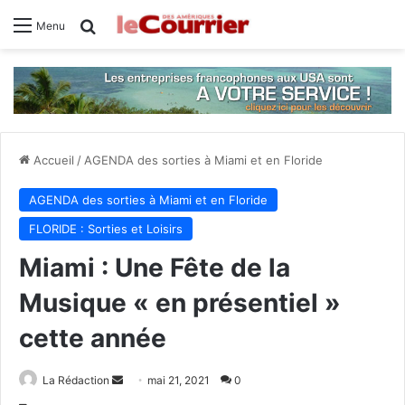
Rechercher
Menu
Accueil
/
AGENDA des sorties à Miami et en Floride
AGENDA des sorties à Miami et en Floride
FLORIDE : Sorties et Loisirs
Miami : Une Fête de la
Musique « en présentiel »
cette année
La Rédaction
E
mai 21, 2021
0
n