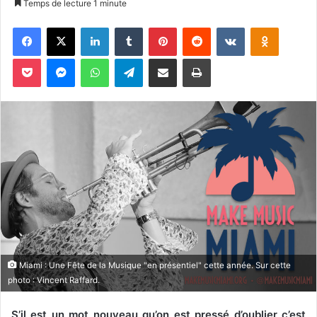
Temps de lecture 1 minute
v
Facebook
X
Linkedin
Tumblr
Pinterest
Reddit
VKontakte
Odnoklassniki
o
y
Pocket
Messenger
WhatsApp
Telegram
Partager par email
Imprimer
e
r
u
n
c
o
u
r
r
i
e
l
Miami : Une Fête de la Musique "en présentiel" cette année. Sur cette
photo : Vincent Raffard.
S’il est un mot nouveau qu’on est pressé d’oublier c’est