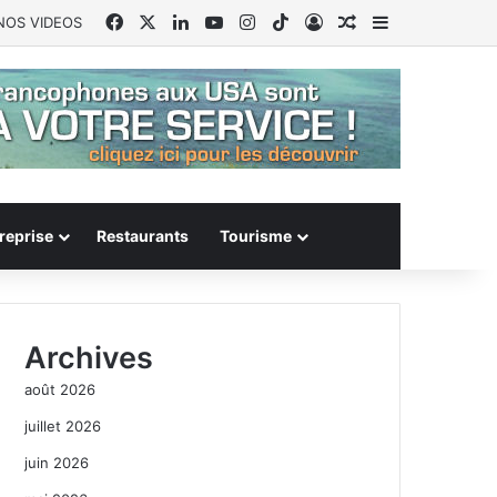
Facebook
X
Linkedin
YouTube
Instagram
TikTok
Connexion
Article Aléatoire
Sidebar (barr
NOS VIDEOS
reprise
Restaurants
Tourisme
Archives
août 2026
juillet 2026
juin 2026