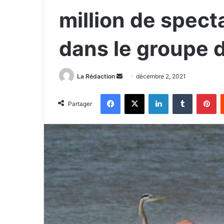
million de spect
dans le groupe d
Envoyer
La Rédaction
décembre 2, 2021
un
Facebook
X
Linkedin
Tumblr
Pi
courriel
Partager