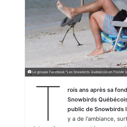
Le groupe Facebook "Les Snowbirds Québécois en Floride (e
T
rois ans après sa fond
Snowbirds Québécois e
public de Snowbirds le
y a de l’ambiance, su