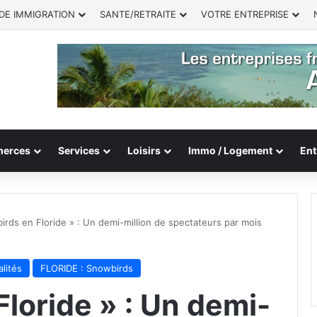
DE IMMIGRATION
SANTE/RETRAITE
VOTRE ENTREPRISE
erces
Services
Loisirs
Immo / Logement
Ent
irds en Floride » : Un demi-million de spectateurs par mois
lités
FLORIDE : Snowbirds
loride » : Un demi-