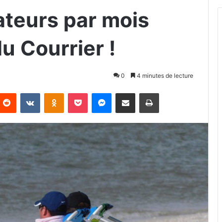
ateurs par mois
u Courrier !
0
4 minutes de lecture
nterest
Reddit
VKontakte
Odnoklassniki
Pocket
Messenger
Partager par email
Imprimer