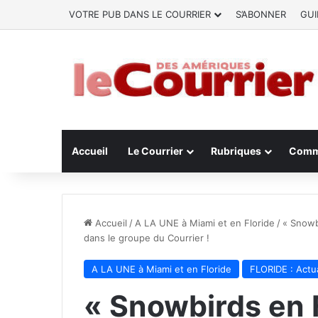
VOTRE PUB DANS LE COURRIER
S’ABONNER
GUI
Accueil
Le Courrier
Rubriques
Comm
Accueil
/
A LA UNE à Miami et en Floride
/
« Snowb
dans le groupe du Courrier !
A LA UNE à Miami et en Floride
FLORIDE : Actua
« Snowbirds en F