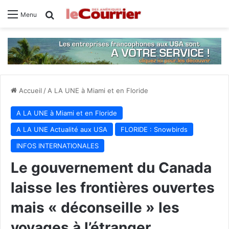
Rechercher
Menu
Accueil
/
A LA UNE à Miami et en Floride
A LA UNE à Miami et en Floride
A LA UNE Actualité aux USA
FLORIDE : Snowbirds
INFOS INTERNATIONALES
Le gouvernement du Canada
laisse les frontières ouvertes
mais « déconseille » les
voyages à l’étranger