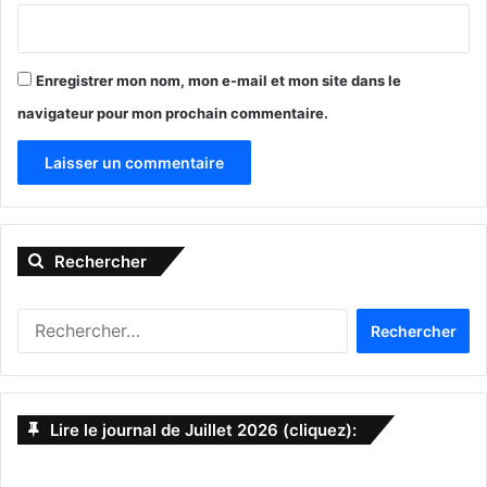
qu’au Québec……..
Enregistrer mon nom, mon e-mail et mon site dans le
navigateur pour mon prochain commentaire.
A
l
Rechercher
t
e
R
r
e
La Courbe des cas de Covid au
n
c
h
Québec :
a
e
Lire le journal de Juillet 2026 (cliquez):
t
r
c
i
h