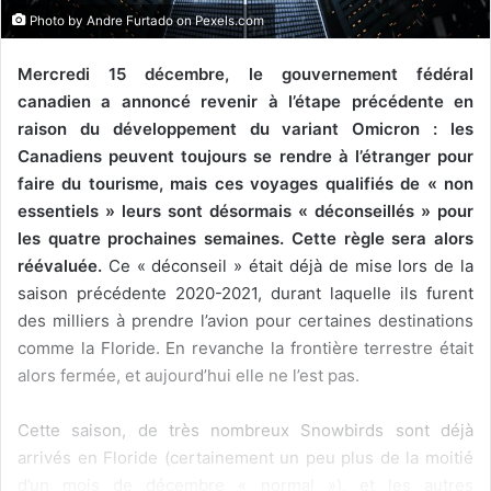
Photo by Andre Furtado on
Pexels.com
Mercredi 15 décembre, le gouvernement fédéral
canadien a annoncé revenir à l’étape précédente en
raison du développement du variant Omicron : les
Canadiens peuvent toujours se rendre à l’étranger pour
faire du tourisme, mais ces voyages qualifiés de « non
essentiels » leurs sont désormais « déconseillés » pour
les quatre prochaines semaines. Cette règle sera alors
réévaluée.
Ce « déconseil » était déjà de mise lors de la
saison précédente 2020-2021, durant laquelle ils furent
des milliers à prendre l’avion pour certaines destinations
comme la Floride. En revanche la frontière terrestre était
alors fermée, et aujourd’hui elle ne l’est pas.
Cette saison, de très nombreux Snowbirds sont déjà
arrivés en Floride (certainement un peu plus de la moitié
d’un mois de décembre « normal »), et les autres