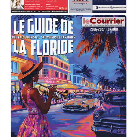
Canada
fermetures des frontières
frontières
frontières ouvertures
Québec