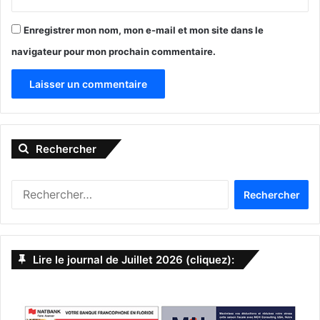
Enregistrer mon nom, mon e-mail et mon site dans le
navigateur pour mon prochain commentaire.
avortement
cour suprême
A
l
États-Unis d'Amérique (USA)
Rechercher
t
interdiction de l'avortement
Roe vs Wade
e
R
r
e
n
c
h
a
e
Lire le journal de Juillet 2026 (cliquez):
t
r
c
i
h
v
e