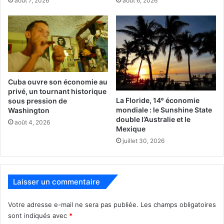
août 7, 2026
août 6, 2026
peut-être ceux où l’opinion est trop divisée, mais en tout
cas ils vont tous devoir voter les nouvelles lois sur le
sujet.
Les sondages :
–
https://news.gallup.com/poll/1576/abortion.aspx
Cuba ouvre son économie au
privé, un tournant historique
La Floride, 14ᵉ économie
sous pression de
–
www.pewresearch.org/religion/2022/05/06/americas-
mondiale : le Sunshine State
Washington
abortion-quandary/
double l’Australie et le
août 4, 2026
Mexique
juillet 30, 2026
–
https://fivethirtyeight.com/features/where-americans-
stand-on-abortion-in-5-charts/
Laisser un commentaire
PUBLICITE :
Votre adresse e-mail ne sera pas publiée.
Les champs obligatoires
sont indiqués avec
*