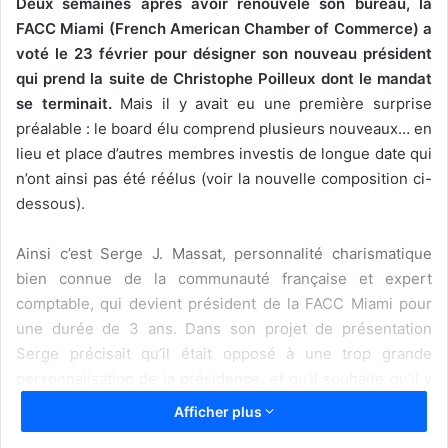
Deux semaines après avoir renouvelé son bureau, la
FACC Miami (French American Chamber of Commerce) a
voté le 23 février pour désigner son nouveau président
qui prend la suite de Christophe Poilleux dont le mandat
se terminait.
Mais il y avait eu une première surprise
préalable : le board élu comprend plusieurs nouveaux… en
lieu et place d’autres membres investis de longue date qui
n’ont ainsi pas été réélus (voir la nouvelle composition ci-
dessous).
Ainsi c’est Serge J. Massat, personnalité charismatique
bien connue de la communauté française et expert
comptable, qui devient président de la FACC Miami pour
une durée de 3 ans. Dans son projet de présentation
Serge précisait qu’il était opposé à une trop grande
personnalisation de la présidence, et qu’il souhaite qu’il y
ait à l’avenir «
trois présidents
« . Il a évoqué les noms d’Alix
Afficher plus
Boucart (1) et de Boris Brault (2) pour ces