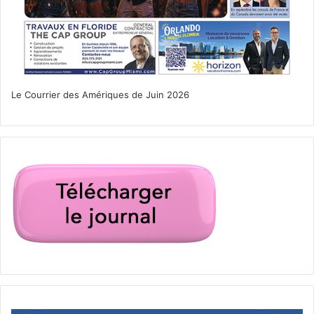
Valerie Bihet
Marie Ange Joarlette
Emmanuel Desbats
Le Courrier des Amériques de Juin 2026
FACC Miami :
100 Biscayne Blvd #3035, Miami, FL 33132
www.faccmiami.com
1 –
VP du développement d’une importante enseigne de
l’immobilier international.
2 –
(CEO de BOW Group (qui commercialise des objects
connectés avec Lexon, Legacy, Musart)