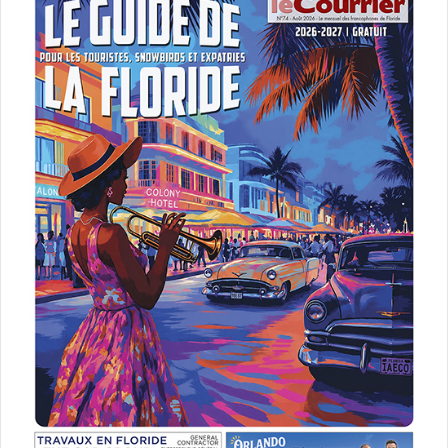
Alix Boucaut
Boris Brault
chambre de commerce franco-américaine
FACC Floride
facc miami