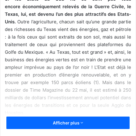
encore économiquement relevés de la Guerre Civile, le
Texas, lui, est devenu l’un des plus attractifs des Etats-
Unis.
Outre l’agriculture, chacun sait qu’une grande partie
des richesses du Texas vient des énergies, gaz et pétrole
: à la fois ceux qui sont extraits de son sol, mais aussi le
traitement de ceux qui proviennent des plateformes du
Golfe du Mexique. « Au Texas, tout est grand » et, ainsi, le
business des énergies vertes est en train de prendre une
ampleur imprévue au pays de l’or noir ! L’Etat est déjà le
premier en production d’énergie renouvelable, et on y
trouve par exemple 150 parcs éoliens (1). Mais dans le
dossier de Time Magazine du 22 mai, il est estimé à 250
milliards de dollars l’investissement annuel potentiel dans
les énergies de transitions et ce pour la seule Agglo de
Houston.
Afficher plus
Les énergies renouvelables ne sont pas encore
totalement bien considérées partout aux USA, victimes