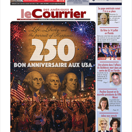
:
énergies renouvelables
éolien
gaz
pétrole
photovoltaïque
texas