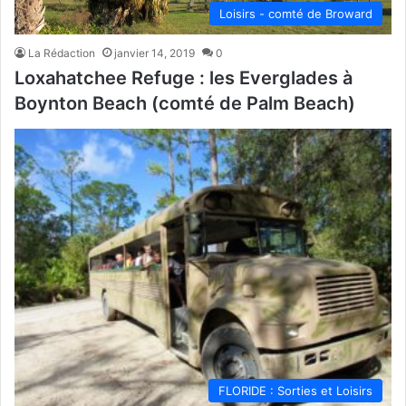
Loisirs - comté de Broward
La Rédaction
janvier 14, 2019
0
Loxahatchee Refuge : les Everglades à
Boynton Beach (comté de Palm Beach)
FLORIDE : Sorties et Loisirs