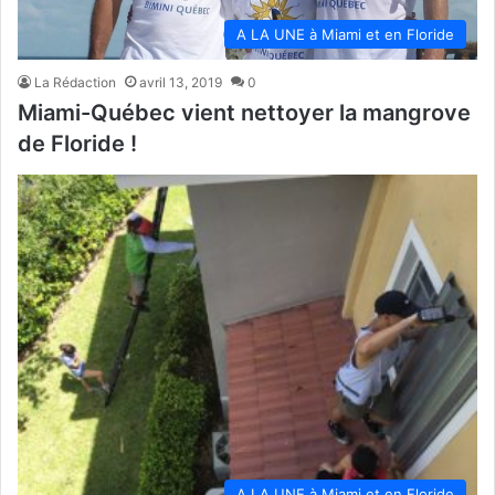
A LA UNE à Miami et en Floride
La Rédaction
avril 13, 2019
0
Miami-Québec vient nettoyer la mangrove
de Floride !
A LA UNE à Miami et en Floride