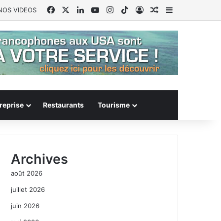
Facebook
X
Linkedin
YouTube
Instagram
TikTok
Connexion
Article Aléatoire
Sidebar (barr
NOS VIDEOS
reprise
Restaurants
Tourisme
Archives
août 2026
juillet 2026
juin 2026