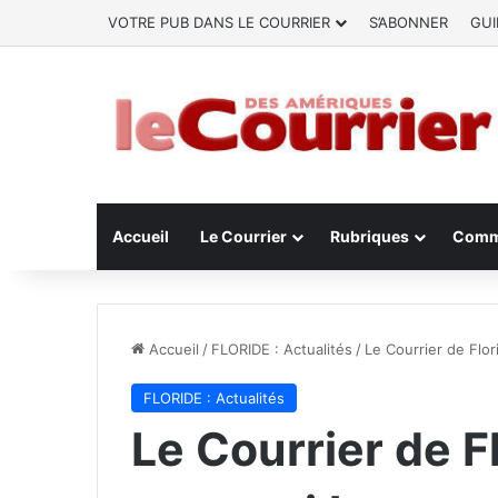
VOTRE PUB DANS LE COURRIER
S’ABONNER
GUI
Accueil
Le Courrier
Rubriques
Comm
Accueil
/
FLORIDE : Actualités
/
Le Courrier de Flor
FLORIDE : Actualités
Le Courrier de F