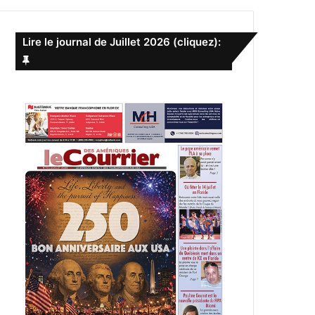
e
r
c
Lire le journal de Juillet 2026 (cliquez):
h
e
r
: