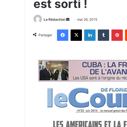
est sorti !
La Rédaction
E
mai 26, 2015
n
Facebook
X
Linkedin
Tumblr
Pinterest
v
Partager
o
y
e
r
u
n
c
o
u
r
r
i
e