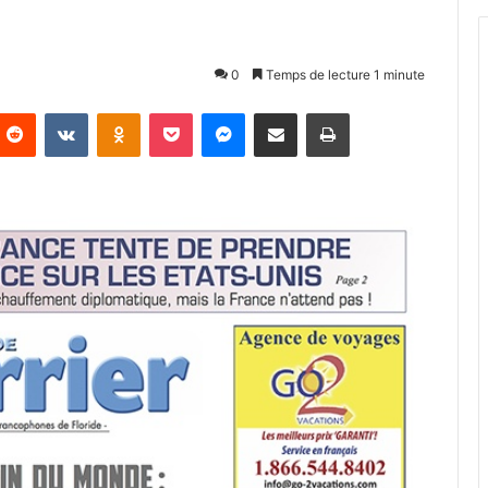
0
Temps de lecture 1 minute
Reddit
VKontakte
Odnoklassniki
Pocket
Messenger
Partager par email
Imprimer