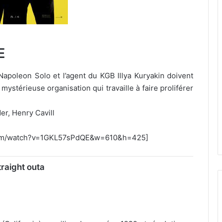
E
Napoleon Solo et l’agent du KGB Illya Kuryakin doivent
stérieuse organisation qui travaille à faire proliférer
er, Henry Cavill
.com/watch?v=1GKL57sPdQE&w=610&h=425]