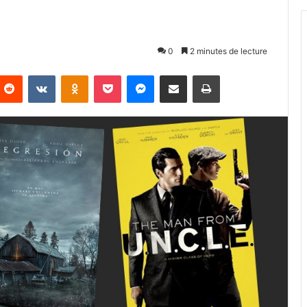
0
2 minutes de lecture
Reddit
VKontakte
Odnoklassniki
Pocket
Messenger
Partager par email
Imprimer