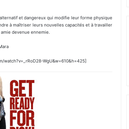
alternatif et dangereux qui modifie leur forme physique
re à maîtriser leurs nouvelles capacités et à travailler
e amie devenue ennemie.
 Mara
.com/watch?v=_rRoD28-WgU&w=610&h=425]