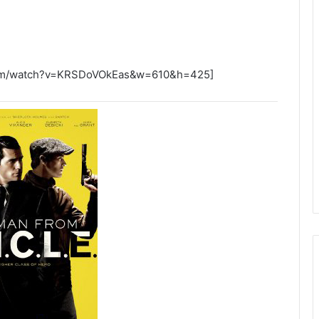
.com/watch?v=KRSDoVOkEas&w=610&h=425]