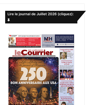
e
r
c
Lire le journal de Juillet 2026 (cliquez):
h
e
r
: