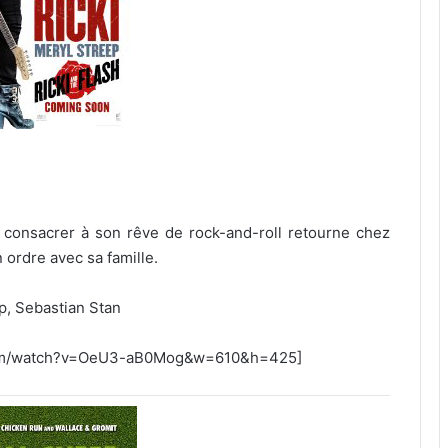
 consacrer à son rêve de rock-and-roll retourne chez
 ordre avec sa famille.
p, Sebastian Stan
.com/watch?v=OeU3-aB0Mog&w=610&h=425]