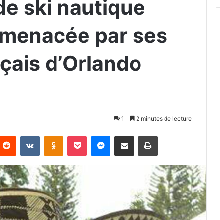
e ski nautique
 menacée par ses
nçais d’Orlando
1
2 minutes de lecture
Reddit
VKontakte
Odnoklassniki
Pocket
Messenger
Partager par email
Imprimer