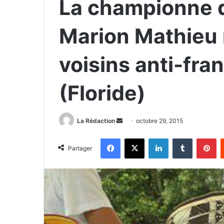
La championne d
Marion Mathieu
voisins anti-fra
(Floride)
La Rédaction
E
octobre 29, 2015
n
Facebook
X
Linkedin
Tumblr
Pinterest
v
Partager
o
y
e
r
u
n