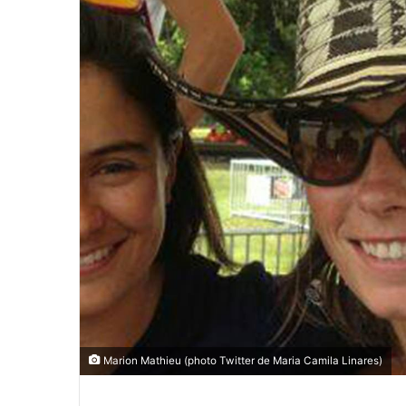
c
o
u
r
r
i
e
l
Marion Mathieu (photo Twitter de Maria Camila Linares)