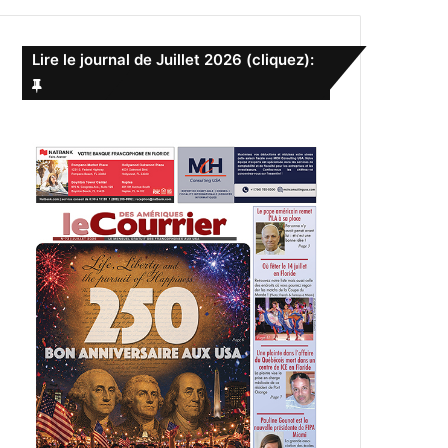
e
r
c
Lire le journal de Juillet 2026 (cliquez):
h
e
r
: