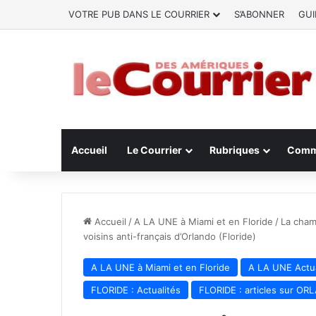
VOTRE PUB DANS LE COURRIER
S’ABONNER
GUI
Accueil
Le Courrier
Rubriques
Comm
Accueil
/
A LA UNE à Miami et en Floride
/
La cham
voisins anti-français d’Orlando (Floride)
A LA UNE à Miami et en Floride
A LA UNE Actua
FLORIDE : Actualités
FLORIDE : articles sur O