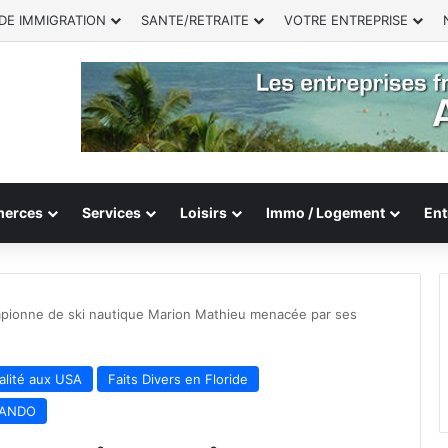
DE IMMIGRATION
SANTE/RETRAITE
VOTRE ENTREPRISE
erces
Services
Loisirs
Immo / Logement
Ent
pionne de ski nautique Marion Mathieu menacée par ses
lité aux USA
Faits Divers en Floride
RLANDO