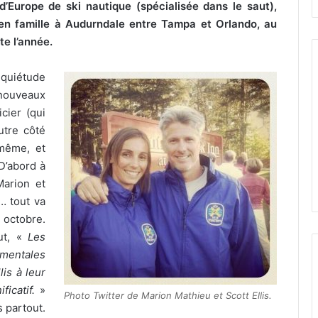
Europe de ski nautique (spécialisée dans le saut),
 en famille à Audurndale entre Tampa et Orlando, au
te l’année.
quiétude
 nouveaux
cier (qui
utre côté
 même, et
D’abord à
Marion et
… tout va
 octobre.
but, «
Les
mentales
lis à leur
icatif.
»
Photo Twitter de Marion Mathieu et Scott Ellis.
s partout.