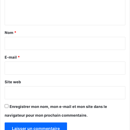
e
n
t
a
Nom
*
i
r
e
E-mail
*
*
Site web
Enregistrer mon nom, mon e-mail et mon site dans le
navigateur pour mon prochain commentaire.