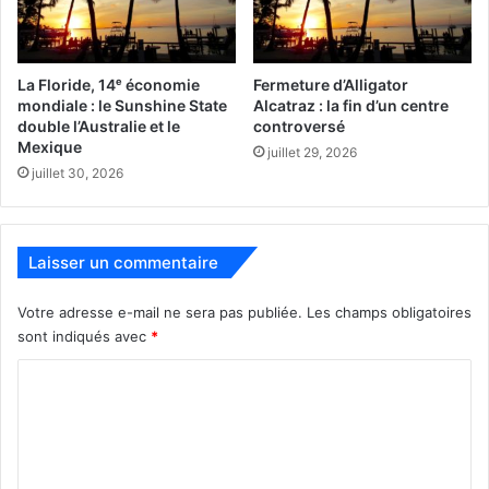
La Floride, 14ᵉ économie
Fermeture d’Alligator
mondiale : le Sunshine State
Alcatraz : la fin d’un centre
double l’Australie et le
controversé
Mexique
juillet 29, 2026
juillet 30, 2026
Floride
melbourne
prison
Laisser un commentaire
tortue
Votre adresse e-mail ne sera pas publiée.
Les champs obligatoires
sont indiqués avec
*
C
o
m
m