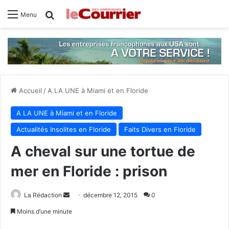
Rechercher
Menu
Accueil
/
A LA UNE à Miami et en Floride
A LA UNE à Miami et en Floride
Actualités Insolites en Floride
Faits Divers en Floride
A cheval sur une tortue de
mer en Floride : prison
La Rédaction
E
décembre 12, 2015
0
n
Moins d’une minute
v
Facebook
X
Linkedin
Tumblr
Pinterest
Reddit
VKontakte
Odnoklassniki