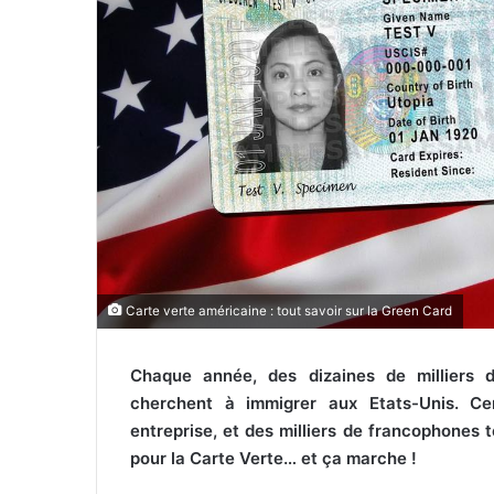
r
r
i
e
l
Carte verte américaine : tout savoir sur la Green Card
Chaque année, des dizaines de milliers d
cherchent à immigrer aux Etats-Unis. Cer
entreprise, et des milliers de francophones
pour la Carte Verte… et ça marche !