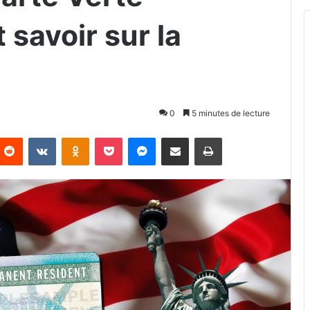
 savoir sur la
0
5 minutes de lecture
Reddit
VKontakte
Odnoklassniki
Pocket
Messenger
Partager par email
Imprimer