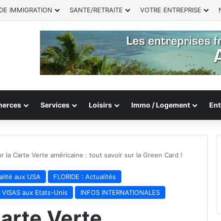
DE IMMIGRATION
SANTE/RETRAITE
VOTRE ENTREPRISE
erces
Services
Loisirs
Immo / Logement
Ent
r la Carte Verte américaine : tout savoir sur la Green Card !
lité aux USA
FLORIDE : Actualités
VISAS aux Etats-Unis
INFOS INTERNATIONALES
Carte Verte