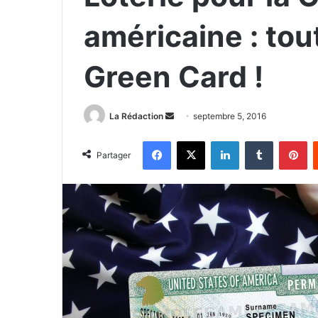
américaine : tout
Green Card !
La Rédaction
E
septembre 5, 2016
n
Facebook
X
Linkedin
Tumblr
Pinterest
v
Partager
o
y
e
r
u
n
c
o
u