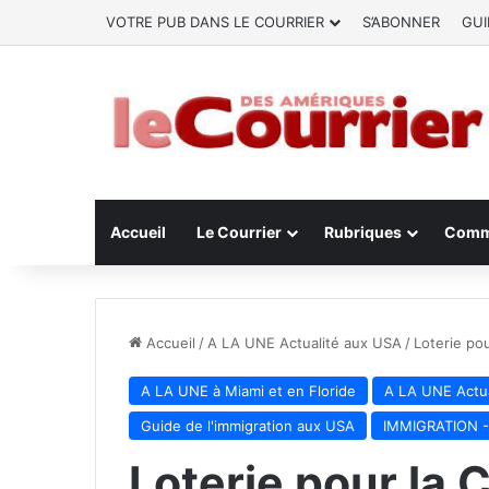
VOTRE PUB DANS LE COURRIER
S’ABONNER
GUI
Accueil
Le Courrier
Rubriques
Comm
Accueil
/
A LA UNE Actualité aux USA
/
Loterie pou
A LA UNE à Miami et en Floride
A LA UNE Actua
Guide de l'immigration aux USA
IMMIGRATION - 
Loterie pour la 