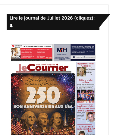
e
r
c
Lire le journal de Juillet 2026 (cliquez):
h
e
r
: