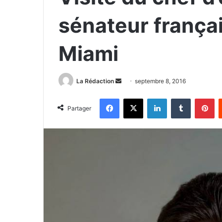
sénateur françai
Miami
La Rédaction
E
septembre 8, 2016
n
Facebook
X
Linkedin
Tumblr
Pinterest
v
Partager
o
y
e
r
u
n
c
o
u