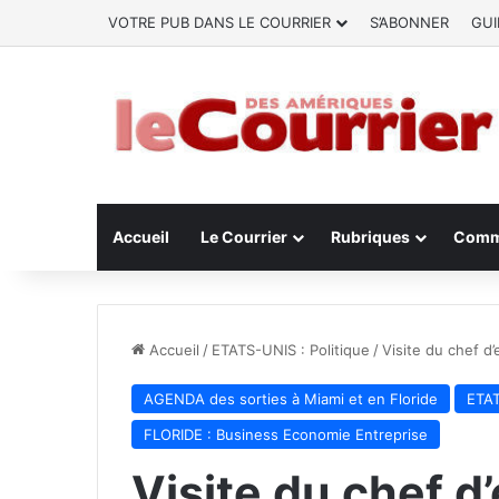
VOTRE PUB DANS LE COURRIER
S’ABONNER
GUI
Accueil
Le Courrier
Rubriques
Comm
Accueil
/
ETATS-UNIS : Politique
/
Visite du chef d’
AGENDA des sorties à Miami et en Floride
ETAT
FLORIDE : Business Economie Entreprise
Visite du chef d