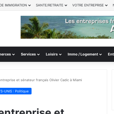
DE IMMIGRATION
SANTE/RETRAITE
VOTRE ENTREPRISE
erces
Services
Loisirs
Immo / Logement
Ent
entreprise et sénateur français Olivier Cadic à Miami
S-UNIS : Politique
’entreprise et