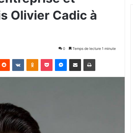
s Olivier Cadic à
0
Temps de lecture 1 minute
Reddit
VKontakte
Odnoklassniki
Pocket
Messenger
Partager par email
Imprimer