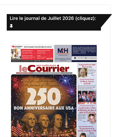
e
r
c
Lire le journal de Juillet 2026 (cliquez):
h
e
r
: