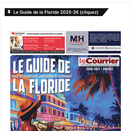
Le Guide de la Floride 2025-26 (cliquez)
art contemporain
expo
exposition
hublot
Miami
peintre
Wulf Treu