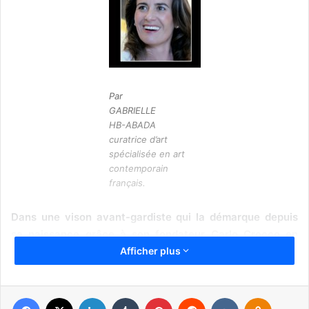
Par
GABRIELLE
HB-ABADA
curatrice d’art
spécialisée en art
contemporain
français.
Dans une vison avant-gardiste qui la démarque depuis
sa naissance grâce à son fondateur Carlo Crocco en
Afficher plus
1980, la maison d’horlogerie contemporaine présidée
par Ricardo Guadalupe et guidée par le visionnaire Jean–
Claude Biver, est reconnue comme pionnière dans « L’art
Facebook
X
Linkedin
Tumblr
Pinterest
Reddit
VKontakte
Odnoklassniki
de la fusion ».