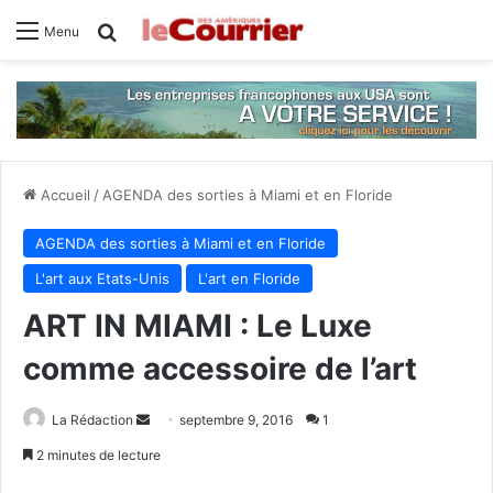
Rechercher
Menu
Accueil
/
AGENDA des sorties à Miami et en Floride
AGENDA des sorties à Miami et en Floride
L'art aux Etats-Unis
L'art en Floride
ART IN MIAMI : Le Luxe
comme accessoire de l’art
La Rédaction
E
septembre 9, 2016
1
n
2 minutes de lecture
v
Facebook
X
Linkedin
Tumblr
Pinterest
Reddit
VKontakte
Odnoklassniki