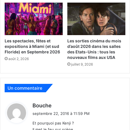
doute.
« Une valeur d’investissement »
pour les
collectionneurs experts de cet artiste installé entre New-
york et Miami, pour qui j’ai eu l’honneur de présenter le
travail, à travers le monde.
Les spectacles, fêtes et
Les sorties cinéma du mois
expositions à Miami (et sud
d’août 2026 dans les salles
Floride) en Septembre 2026
des Etats-Unis : tous les
nouveaux films aux USA
août 2, 2026
juillet 9, 2026
Un commentaire
Cette exposition si particulière est intitulée « A Shamanic
d
Bouche
& Timeless Voyage by Wulf Treu ». Les créations de cet
i
septembre 22, 2016 à 11:59 PM
artiste sont produites et présentées en exclusivité pour
t
Hublot.
Et pourquoi pas Kenji ?
Il met le feu sur scène.