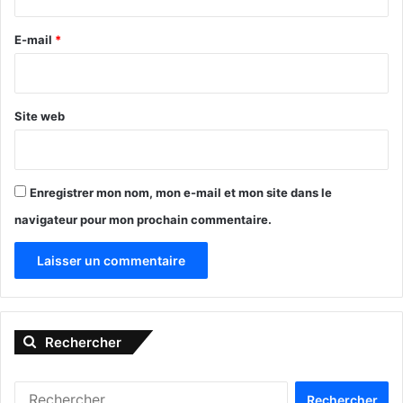
r
e
E-mail
*
*
Site web
Enregistrer mon nom, mon e-mail et mon site dans le
navigateur pour mon prochain commentaire.
A
l
« A Shamanic & Timeless Voyage
Rechercher
t
by Wulf Treu »
e
R
r