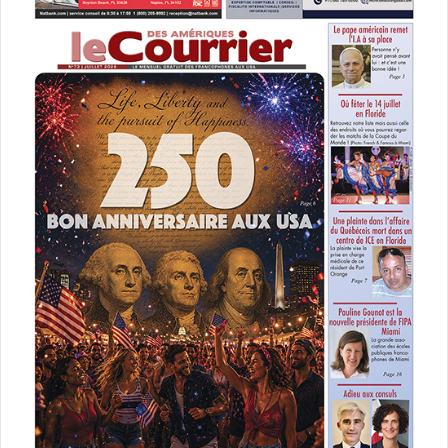
:
2837 SW 3rd Ave, Miami, FL
33129 – www.floridavocat.com
Tel : +1 (305) 860-1881
Interlawlink@aol.com