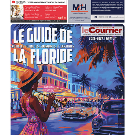
qui reste fidèle aux Démocrates. Pour le moment en
nombre de délégués Hillary Clinton est en tête avec 44
contre 31 délégués pour Donald Trump. Mais le candidat
républicain à 3% d’avance au niveau national.
Mise à jour à 19h30 :
A 30% dépouillés en Floride, Hillary
Clinton est passée devant Donald Trump de 2 points.
Hillary Clinton remporte le Vermont. Donald Tump gagne
la Virginie Occidentale.
Mise à jour à 19h10 :
Sur les 10 premiers pour-cents
dépouillés en Floride, Donald Trump fait le double de voix
qu’Hillary Clinton. Le candidat républicain est pour le
moment (et provisoirement) en tête de l’élection.
Rand Paul est réélu sénateur. Marco Rubio très
confortablement en tête.