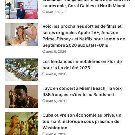
souhaitent pour leur part un changement radical.
Lauderdale, Coral Gables et North Miami
Beaucoup font partie d’une middle-class peinant à joindre
août 7, 2026
les deux bouts ;une réalité souvent trop masquée par la
Voici les prochaines sorties de films et
reprise économique dont, apparemment, tout le monde ne
séries originales Apple TV+, Amazon
profite pas.
Prime, Disney+ et Netflix pour le mois de
Septembre 2026 aux Etats-Unis
[spacer color= »0061C2″ icon= »fa-arrow-circle-o-right »
août 6, 2026
style= »3″]
Les tendances immobilières en Floride
pour la fin de l’été 2026
Les dernières nouvelles :
août 6, 2026
Tayc en concert à Miami Beach : la voix
R&B française s’invite au Bandshell
août 5, 2026
–
Les néo-conservateurs, toujours contre Trump.
Ce
Cuba ouvre son économie au privé, un
courant politique de droite libérale a été le plus influent
tournant historique sous pression de
chez les Républicains pendant plusieurs décennies. Ils
Washington
n’ont jamais soutenu Donald Trump, mais leur leader
août 4, 2026