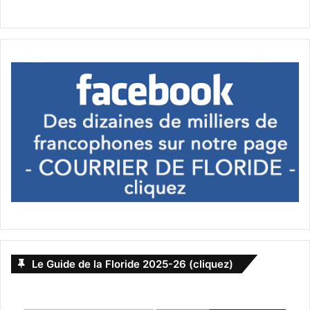
compte…
Mise à jour à 20h30 :
Sans surprise, Hillary Clinton
remporte New-York. Les résultats sont très divisés sur les
Etats, mais Donald Trump domine les scores national avec
4,5% d’avance sur Mme Clinton. Les décomptes en Floride
prennent du retard et mettent les Etats-Unis au bord de la
crise de nerf. Si Trump confirme son avance en Floride et
au Texas, les résultats seront extrêmement serrés.
Mise à jour à 20h30 :
les résultats sont plus serrés que
jamais. Trump emporte sans surprise l’Alabama et la
Caroline du Sud. Mais à 50% des suffrages dépouillés
dans le Texas, Hillary Clinton est en tête. Les candidats
sont à égalité en Floride à 90% des résultats publiés.
Le Guide de la Floride 2025-26 (cliquez)
Mise à jour à 20h :
Clinton remporte 3 Etats du nord-est :
New-Jersey, Pennsylvanie, Massachussets, plus l’Illinois