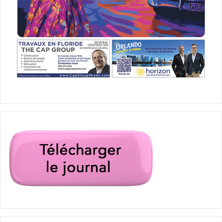
Mise à jour à 19h :
Donald Trump remporte les deux
premiers Etats : le Kentucky et l’Indiana. Ce n’est pas une
surprise, mais les premiers sondages dépouillés le sont :
le candidat républicain à au moins 10 points d’avance sur
les sondages. Dans ces deux Etats, son score (provisoire)
est le double de celui de Mme Clinton.
Breaking news : 1 mort et trois blessés
près d’un bureau
de vote en Californie. Le tireur est recherché.
Mise à jour à 18h :
Les premiers bureaux de votes ferment
sur la côte est. Selon un sondage de CNN, 60% des
Américains se déclarent peu contents des candidats pour
lesquels ils ont eu à voter.
L’ancien président George W. Bush a voté blanc.