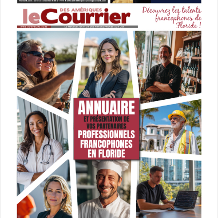
compétition chez les Latinos pour défendre
son favori pour l’élection présidentielle.
Le pouvoir des minorités
– En 2012, 93% des Afro-américains avaient voté pour le
candidat Barack Obama. Leur forte mobilisation en faveur
d’Hillary Clinton lui a permis de battre le sénateur Sanders
durant la primaire. Mais la motivation sera-t-elle égale à ce
qu’elle fut pour élire et réélire Obama ?
– Les Latinos vont également peser lourd dans la balance
électorale, notamment en Floride. Une
forte mobilisation est en cours dans cette communauté.
Dans des Etats comme la Californie ou le Texas, ça ne
changera pas le nom du gagnant. Mais dans d’autres ça
pourrait être plus significatif. Ainsi, les immigrés cubains
de Floride – et leurs descendants – se sont toujours
mobilisés en faveur des Républicains, et contre tout ce qui