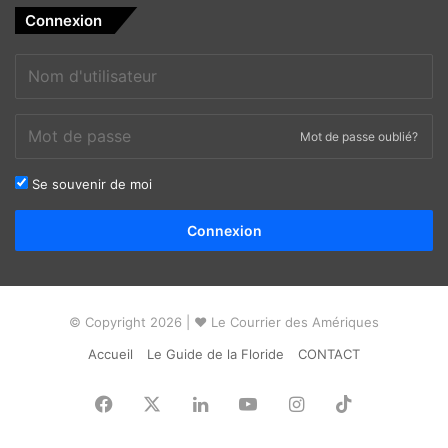
gagnés : 0
Connexion
Jill Stein (Greens)
: Score national : 0% / Délégués gagnés
: 0
Mot de passe oublié?
Se souvenir de moi
Alternative:
Connexion
© Copyright 2026 | ❤ Le Courrier des Amériques
Accueil
Le Guide de la Floride
CONTACT
Facebook
X
Linkedin
YouTube
Instagram
TikTok