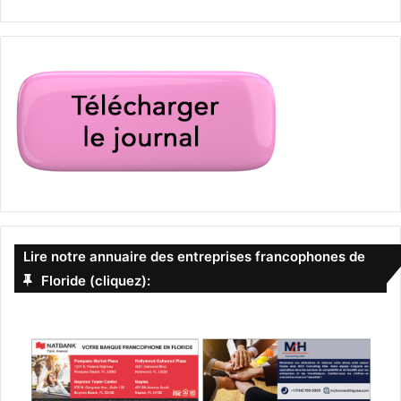
— Chelsea Clinton
(@ChelseaClinton)
8 novembre
2016
[spacer color= »0061C2″ icon= »fa-arrow-circle-o-right »
style= »3″]
Lire notre annuaire des entreprises francophones de
Floride (cliquez):
Samedi dernier à Little Havana (Miami), il y avait