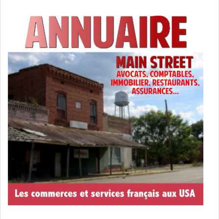
[spacer color= »0061C2″ icon= »fa-arrow-circle-o-right »
style= »3″]
[ot-video type= »youtube »
url= »https://youtu.be/BUFKNplahvw »]
[spacer color= »0061C2″ icon= »fa-arrow-circle-o-right »
style= »3″]
Les résultats connus à l’avance ?
Les sites internet
Vice News
et
Slate
avaient annoncé
qu’ils allaient donner avant tout le monde des résultats
importants, mais ça ne semble pas avoir fonctionné du
tout.
[spacer color= »0061C2″ icon= »fa-arrow-circle-o-right »
style= »3″]