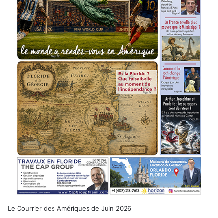
#voted
#myvote2016
— Clint Eastwood
(@EastwoodUSA)
8 novembre
2016
One of the greatest honors of my
life was voting for you today mom.
As always, I’m beyond proud of
you
pic.twitter.com/d4azrAry0U
Le Courrier des Amériques de Juin 2026