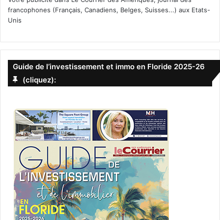
sondages.
francophones (Français, Canadiens, Belges, Suisses...) aux Etats-
Unis
–
Notre article d’hier sur le sujet
–
Les derniers sondages
Guide de l’investissement et immo en Floride 2025-26
[spacer color= »0061C2″ icon= »fa-arrow-circle-o-right »
(cliquez):
style= »3″]
Les Swing States
Il faut une majorité absolue d’au moins 270 délégués
à
Mme Clinton ou à M. Trump pour gagner l’élection. Voici la
liste des Swing States (et leur nombre de délégués) qui
sont les Etats dont le choix est le plus difficilement
prévisible, et qui devraient faire gagner l’élection à l’un ou
à l’autre des candidats : Floride (29), Arizona (11), Iowa (6),
Michigan (16), Nevada (6), New Hampshire (4), Caroline du
Nord (15), Ohio (28), Pennsylvanie (20), Wisconsin (10),