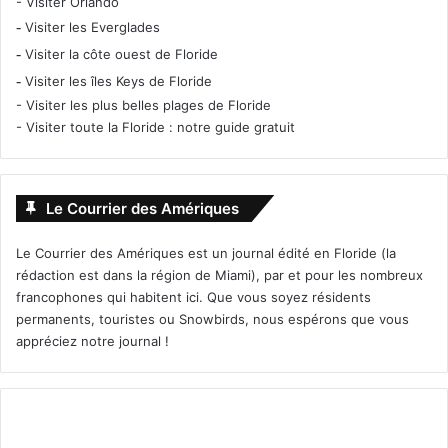
-
Visiter Orlando
-
Visiter les Everglades
–
Tous nos articles sur les élections américaines
-
Visiter la côte ouest de Floride
-
Visiter les îles Keys de Floride
-
Visiter les plus belles plages de Floride
-
Visiter toute la Floride : notre guide gratuit
Le Courrier des Amériques
Le Courrier des Amériques est un journal édité en Floride (la
rédaction est dans la région de Miami), par et pour les nombreux
francophones qui habitent ici. Que vous soyez résidents
permanents, touristes ou Snowbirds, nous espérons que vous
appréciez notre journal !
Si vous êtes en Floride, rejoignez-nous entre 17h30 et
minuit à Fort Lauderdale (restaurant Thursday’s sur Las
Olas) et à Miami (restaurant Amour de Miami sur Brickell
Ave).