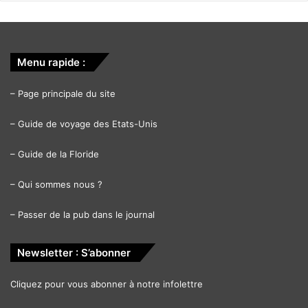
Menu rapide :
–
Page principale du site
–
Guide de voyage des Etats-Unis
–
Guide de la Floride
–
Qui sommes nous ?
–
Passer de la pub dans le journal
Newsletter : S’abonner
[ot-video type= »youtube » url= »https://youtu.be/2h-
42YsYWZM »]
Cliquez pour vous abonner à notre infolettre
Gary Johnson (Lib) :
Score national : 0% / Délégués