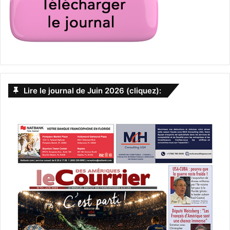
dernières semaines de campagne. Donald Trump y est
très populaire dans le reste de l’Etat. Il y possède de
nombreux bien : maison à Palm Beach, golf de Doral-
Miami, tours géantes qui portent son nom le long de la
côte etc…
[spacer color= »0061C2″ icon= »fa-arrow-circle-o-right »
style= »3″]
Lire le journal de Juin 2026 (cliquez):
TRUMP TRUMP TRUMP I can hear
the Trump Army marching to the
Ballot boxes from my ranch,
sounds victorious!
#ElectionDay