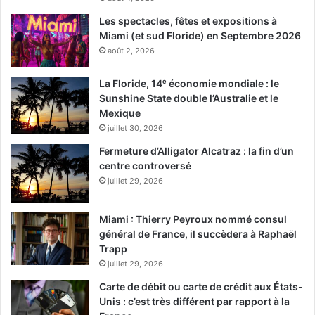
intellectuel a frappé fort hier en rendant public à 15h30 un
Les spectacles, fêtes et expositions à
éditorial du Weekly Standard titré : « #NeverTrump : A
Miami (et sud Floride) en Septembre 2026
Final Word ». Et William Kristol de préciser : «
En Donald J.
août 2, 2026
Trump nous avons en face de nous un candidat qui est
La Floride, 14ᵉ économie mondiale : le
une personne rebutante, avec des préjugés dangereux, et
Sunshine State double l’Australie et le
qui n’est pas à même d’être président. Quels que soient
Mexique
les résultats demain, je suis fier d’avoir pris par à son
juillet 30, 2026
opposition. Nous avons choisi de combattre, et nous
Fermeture d’Alligator Alcatraz : la fin d’un
avons eu raison de le faire.
«
centre controversé
juillet 29, 2026
– Divisés sur le sujet,
les « Old Conservatives »
(droite
traditionnaliste) de Pat Buchanan semblent plutôt
Miami : Thierry Peyroux nommé consul
favorables à Donald Trump
général de France, il succèdera à Raphaël
:
www.buchanan.org/blog/
et www.theamericanconservativ
Trapp
e.com
juillet 29, 2026
Carte de débit ou carte de crédit aux États-
– Après avoir rouvert l’enquête sur les emails d’Hillary
Unis : c’est très différent par rapport à la
Clinton,
le directeur du FBI
a précisé durant le weekend