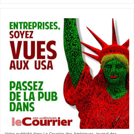
A quelle heure les résultats officiels ?
Vu le grand nombre de « Swing States » (Etats indécis)
lors de cette élection 2016, les jeux pourraient bien être
faits très rapidement… ou au contraire très tard dans la
soirée. Si les premiers swing states dont les résultats
seront annoncés (dont la Floride) sont favorables à Donald
Trump, il faudra attendre un peu plus tard. Peu après 19h
(heure de la côte est) les premières estimations
tomberont pour certains Etats très importants.
Les Sondages
Lundi soir les sondages donnaient 3,3 points d’avance à
Hillary Clinton, trop peu pour pouvoir prédire le résultat
final. L’un des sondages donnait d’ailleurs Donald Trump à
+2%. Le suspense durera donc aujourd’hui en attendant
les résultats dans les Swings States. Les deus autres
candidats, Libertarien et Green, ne décollent pas dans les
Votre publicité dans Le Courrier des Amériques, journal des