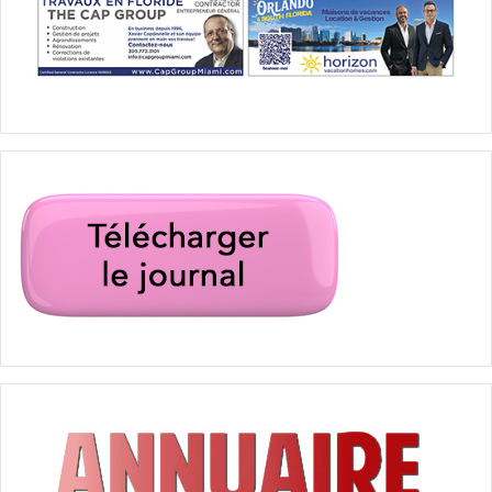
barnum
cirque
cirque Ringling Bros & Barnum & Bailey
défensuers des animaux
éléphants
freaks
musée des horreurs
Plus grand spectacle sur terre
ringling