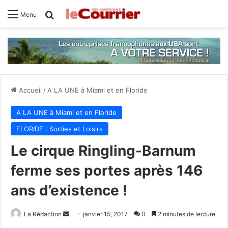
Rechercher
Menu
Accueil
/
A LA UNE à Miami et en Floride
A LA UNE à Miami et en Floride
FLORIDE : Sorties et Loisirs
Le cirque Ringling-Barnum
ferme ses portes après 146
ans d’existence !
La Rédaction
E
janvier 15, 2017
0
2 minutes de lecture
n