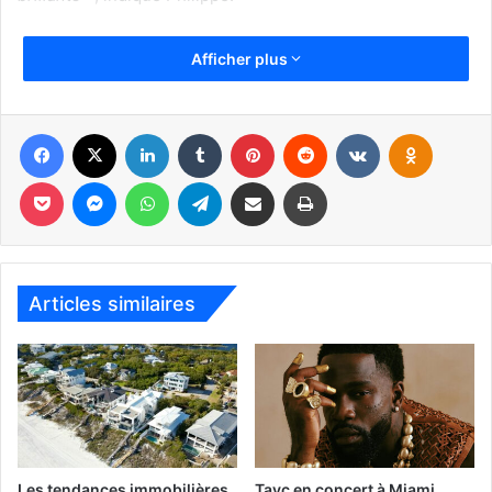
Il aime faire remarquer que les produits naturels dans le
Afficher plus
domaine du cheveu existent depuis des millénaires et il
apprécie que leur utilisation redevienne de plus en plus
populaire.
Facebook
X
Linkedin
Tumblr
Pinterest
Reddit
VKontakte
Odnoklassniki
Pocket
Messenger
WhatsApp
Telegram
Partager par email
Imprimer
Articles similaires
Philippe Beguin a ouvert son premier salon de coiffure en
Belgique à l’âge de 23 ans, après avoir travaillé à Paris, et
c’est en 1998 qu’il est finalement venu s’installer en
Floride. Il a longtemps eu son propre salon à Deerfield
Beach, où il s’est fait une réputation dans la région, mais il
Les tendances immobilières
Tayc en concert à Miami