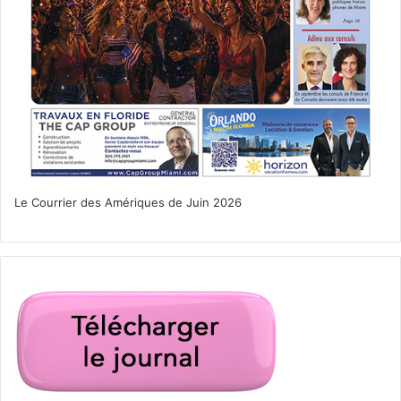
Le Courrier des Amériques de Juin 2026
boca raton
cheveux
coiffeur
coiffeur à boca Raton
coiffeuse
coloration
coupe
Floride