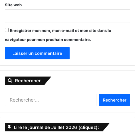
Site web
Enregistrer mon nom, mon e-mail et mon site dans le
navigateur pour mon prochain commentaire.
A
l
Rechercher
t
e
R
r
e
n
c
h
a
e
Lire le journal de Juillet 2026 (cliquez):
t
r
c