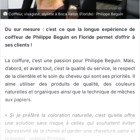
Coiffeur, visagiste, styliste à Boca Raton (Floride) : Philippe Beguin
Du sur mesure : c’est ce que la longue expérience de
coiffeur de Philippe Beguin en Floride permet d’offrir à
ses clients !
La coiffure, c’est une passion pour Philippe Beguin. Mais,
d’abord, et avant tout, c’est la qualité du service, le respect
de la clientèle et le soin du cheveu qui sont ses priorités. Il
aime utiliser des produits de qualité, des couleurs
naturelles et organiques ainsi que la technique de mèches
aux papiers.
«
Si je préfère la coloration naturelle, c’est qu’elle offre
une solution sans risque à celles qui souhaitent éviter
l’agressivité de la chimie et garder une chevelure saine et
brillante
« , indique Philippe.