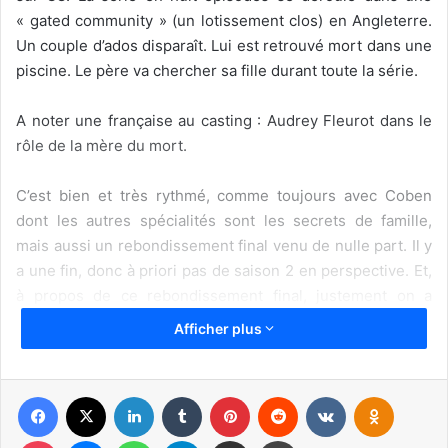
« gated community » (un lotissement clos) en Angleterre.
Un couple d’ados disparaît. Lui est retrouvé mort dans une
piscine. Le père va chercher sa fille durant toute la série.
A noter une française au casting : Audrey Fleurot dans le
rôle de la mère du mort.
C’est bien et très rythmé, comme toujours avec Coben
dont les autres spécialités sont les secrets de famille,
mais aussi un rebondissement final venu de nulle part. Il y
a une fin, donc à priori pas de saison 2 en perspective. Et,
à propos de ce rebondissement final, justement on a
quelques chose d’un peu négatif à dire. Donc si vous
Afficher plus
n’avez pas vu la série… arrêtez ici la lecture de cet article !
UNE FIN… UN PEU TIREE PAR LES CHEVEUX
Facebook
X
Linkedin
Tumblr
Pinterest
Reddit
VKontakte
Odnoklassniki
Pocket
Messenger
WhatsApp
Telegram
Partager par email
Imprimer
La fin de la série est donc la justification de toute la série :