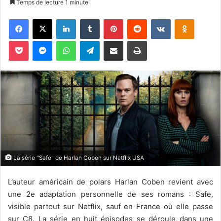
Temps de lecture 1 minute
v
Facebook
X
Linkedin
Tumblr
Pinterest
Reddit
VKontakte
Odnoklassniki
o
y
Pocket
Messenger
WhatsApp
Telegram
Partager par email
Imprimer
e
r
u
n
c
o
u
r
r
i
La série "Safe" de Harlan Coben sur Netflix USA
e
l
L’auteur américain de polars Harlan Coben revient avec
une 2e adaptation personnelle de ses romans : Safe,
visible partout sur Netflix, sauf en France où elle passe
sur C8. La série en huit épisodes se déroule dans une