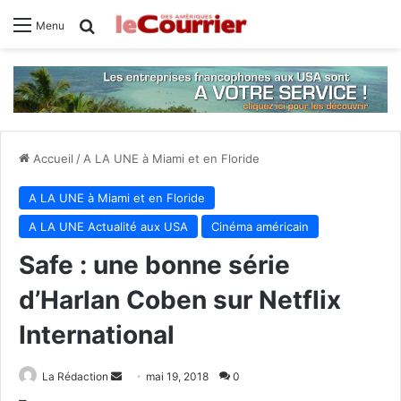
Rechercher
Menu
Accueil
/
A LA UNE à Miami et en Floride
A LA UNE à Miami et en Floride
A LA UNE Actualité aux USA
Cinéma américain
Safe : une bonne série
d’Harlan Coben sur Netflix
International
La Rédaction
E
mai 19, 2018
0
n