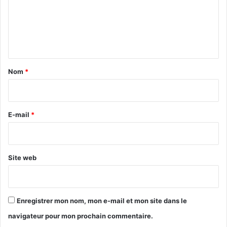
m
e
n
t
a
Nom
*
i
r
e
E-mail
*
*
Site web
Enregistrer mon nom, mon e-mail et mon site dans le
navigateur pour mon prochain commentaire.