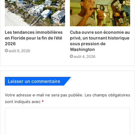
Les tendances immobilières
Cuba ouvre son économie au
en Floride pour la fin de l’été
privé, un tournant historique
2026
sous pression de
Washington
août 6, 2026
août 4, 2026
Laisser un commentaire
Votre adresse e-mail ne sera pas publiée.
Les champs obligatoires
sont indiqués avec
*
États-Unis d'Amérique (USA)
C
Harlan Coben
netflix
Safe
o
serie
Série Safe
m