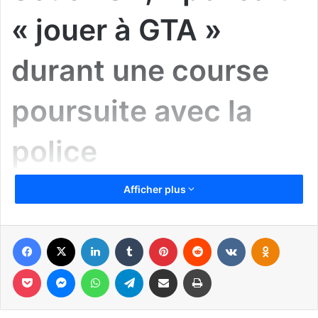
« jouer à GTA »
durant une course
poursuite avec la
police
Afficher plus
Facebook
X
Linkedin
Tumblr
Pinterest
Reddit
VKontakte
Odnoklassniki
Pocket
Messenger
WhatsApp
Telegram
Partager par email
Imprimer