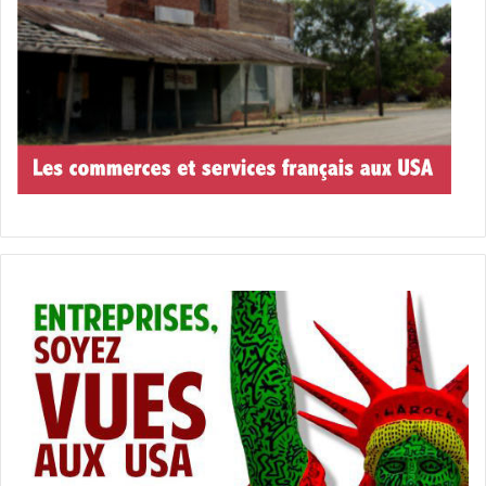
dans la piscine de
l’hôtel à côté de
baigneurs
Ce mois-ci c’est vraiment la « petite boutique des
horreurs » !!! Cette femme a fait sensation sur internet
après avoir été filmée en train de s’épiler tranquillement
dans la piscine de son hôtel ! Que les touristes soient
rassurés : ça reste un événement !!
[ot-video type= »youtube »
url= »https://youtu.be/mjCOqiWogok »]