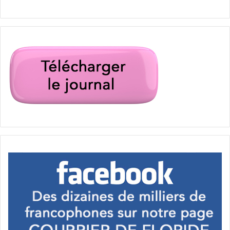
[ot-video type= »youtube »
url= »https://youtu.be/zRl6dDNgBrY »]
Un mini vortex dans
une piscine de PCB
Alberto était le nom de la première tempête tropicale de la
saison. Il a entraîné peu de dégâts, mais entre autres cette
mini-tornade dans une piscine de Panama City Beach.
[ot-video type= »youtube »
url= »https://youtu.be/iZFqlHpQ7mw »]
Miami : il tue son