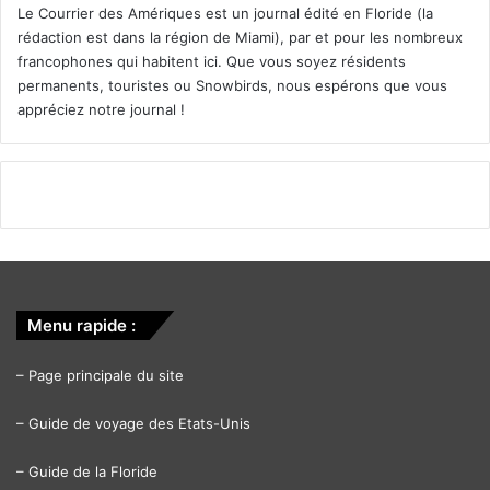
Le Courrier des Amériques est un journal édité en Floride (la
Faits Divers en Floride
faits-divers
rédaction est dans la région de Miami), par et pour les nombreux
francophones qui habitent ici. Que vous soyez résidents
Floride
Miami
Orlando
permanents, touristes ou Snowbirds, nous espérons que vous
appréciez notre journal !
Menu rapide :
–
Page principale du site
–
Guide de voyage des Etats-Unis
–
Guide de la Floride