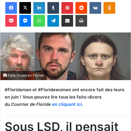
Facebook
X
Linkedin
Tumblr
Pinterest
Reddit
VKontakte
Odnoklassniki
v
o
Pocket
Messenger
WhatsApp
Telegram
Partager par email
Imprimer
y
e
r
u
n
c
o
u
Faits Divers en Floride
r
r
#Floridaman et #Floridawoman ont encore fait des leurs
i
en juin !
Vous pouvez lire tous les faits-divers
e
du
Courrier de Floride
en cliquant ici
.
l
Sous LSD, il pensait