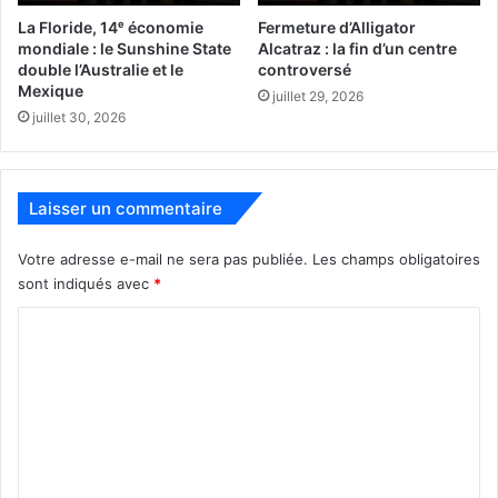
crystal meth
La Floride, 14ᵉ économie
Fermeture d’Alligator
mondiale : le Sunshine State
Alcatraz : la fin d’un centre
double l’Australie et le
controversé
Mexique
juillet 29, 2026
Ca se passait à St Augustine fin mai !
Voir article du
juillet 30, 2026
Huffington Post
Laisser un commentaire
Votre adresse e-mail ne sera pas publiée.
Les champs obligatoires
sont indiqués avec
*
C
o
Il se masturbe dans
m
m
un abribus et dit aux
e
n