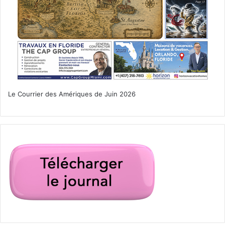
de prison pour un
« prank »
Le Courrier des Amériques de Juin 2026
Les potentielles millions de vues sur Youtube font tourner
bien des têtes et faire des bêtises à un grand nombre de
jeunes afin de s’y faire remarquer. L’un d’entre eux, Dilion
Burch, 22 ans, a été condamné à trois jours de prison pour
avoir fait croire à des visiteurs d’un hôtel Disney
d’Ornalndo qu’un tireur était présent sur les lieux. IL
enregistrait leurs réactions pour sa chaîne Youtube. Alors