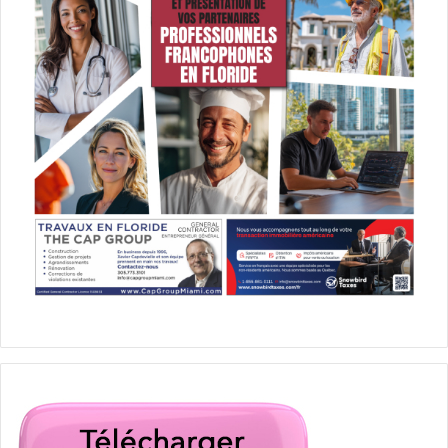
Amanda Gail avait déclaré la disparition de son bébé
plusieurs semaines auparavant, à Bronson (près de
Gainesville). En juin elle a été inculpée pour l’avoir tué et
caché le cadavre dans un bac à glaçons de sa chambre
d’hôtel. Un drame de la misère social qui rappelle le
vibrant film The Florida Project.
Un tigre en cage
dans un bal de