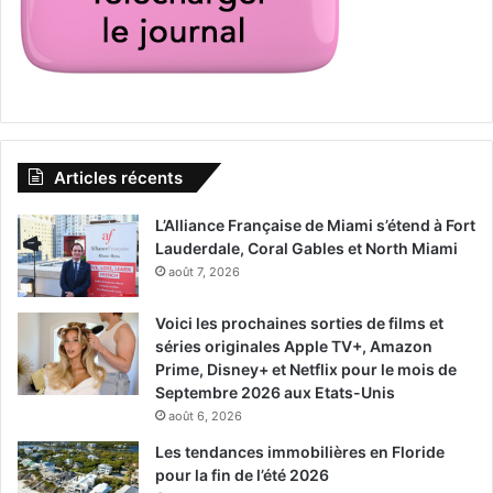
promo
C’est le lycée Christopher Columbus High School de
Miami qui a eu cette idée douteuse le 11 mai dernier afin
de célébrer la fin de l’année scolare sur le thème de « la
Articles récents
jungle ». On y voit le tigre passablement énervé dans sa
cage,. L’animal se trouvait à proximité de cracheurs de
L’Alliance Française de Miami s’étend à Fort
feu…
Lauderdale, Coral Gables et North Miami
août 7, 2026
Voici les prochaines sorties de films et
séries originales Apple TV+, Amazon
Prime, Disney+ et Netflix pour le mois de
Septembre 2026 aux Etats-Unis
août 6, 2026
Les tendances immobilières en Floride
pour la fin de l’été 2026