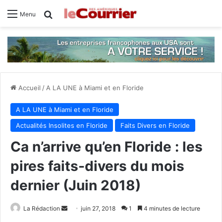
Rechercher
Menu
Accueil
/
A LA UNE à Miami et en Floride
A LA UNE à Miami et en Floride
Actualités Insolites en Floride
Faits Divers en Floride
Ca n’arrive qu’en Floride : les
pires faits-divers du mois
dernier (Juin 2018)
La Rédaction
E
juin 27, 2018
1
4 minutes de lecture
n