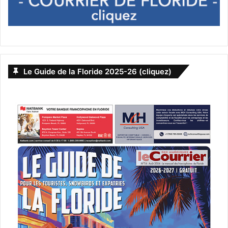
escort girl et jette le
cadavre dans la rue
Après son arrestation trois jours après les faits, Juan
Le Guide de la Floride 2025-26 (cliquez)
Carlos Hernandez-Caseres, 37 ans, a avoué à la police
s’être énervé durant un rapport sexuel contre l’escort girl
de 41 ans qu’il avait embarqué dans son pick up, l’avoir
étranglé, et jeté son cadavre dans la rue (le tout a été filmé
par une caméra de vidéo-surveillance