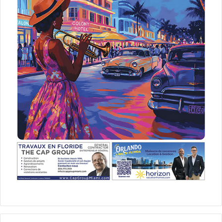
Des pêcheurs se
font voler leur
poisson par un
requin
Ils n’aiment pas, mais alors pas du tout, la concurrence.
Une famille l’a attrapé à ses dépens après avoir attrapé un
thon jaune : pas le temps de le sortir de l’eau qu’un requin