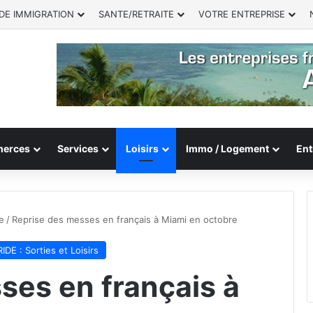
DE IMMIGRATION
SANTE/RETRAITE
VOTRE ENTREPRISE
erces
Services
Loisirs
Immo / Logement
Ent
e
/
Reprise des messes en français à Miami en octobre
IDE : Sorties et Loisirs
ses en français à