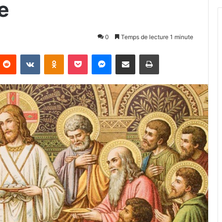
e
0
Temps de lecture 1 minute
Reddit
VKontakte
Odnoklassniki
Pocket
Messenger
Partager par email
Imprimer