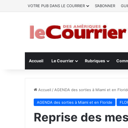
VOTRE PUB DANS LE COURRIER
S’ABONNER
GUI
Accueil
Le Courrier
Rubriques
Comm
Accueil
/
AGENDA des sorties à Miami et en Florid
AGENDA des sorties à Miami et en Floride
FLOR
Reprise des mes