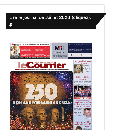
e
r
c
Lire le journal de Juillet 2026 (cliquez):
h
e
r
: