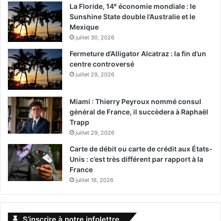
Friend, Oscar Isaac.
La Floride, 14ᵉ économie mondiale : le
Sunshine State double l’Australie et le
[ot-video type= »youtube »
Mexique
juillet 30, 2026
url= »https://youtu.be/T77PDm3e1iE »]
Fermeture d’Alligator Alcatraz : la fin d’un
centre controversé
Le 23 novembre :
juillet 29, 2026
Miami : Thierry Peyroux nommé consul
Creed 2
général de France, il succèdera à Raphaël
Trapp
juillet 29, 2026
Carte de débit ou carte de crédit aux États-
Unis : c’est très différent par rapport à la
France
juillet 16, 2026
Sous la tutelle de Rocky Balboa, le nouveau roi des poids-
S’inscrire à notre infolettre