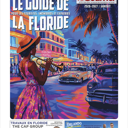
The Girl in the
Spider’s Web
La jeune hackeuse d’ordinateurs Lisbeth Salander et le
journaliste Mikael Blomkvist se retrouvent coincés dans
une toile d’araignée remplie d’espions, de cybercriminels
et d’agents gouvernementaux corrompus.
Un fim de Fede Alvarez avec Claire Foy, Vicky Krieps,