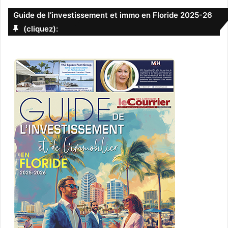
Guide de l’investissement et immo en Floride 2025-26
(cliquez):
Il avait une gueule d’ange, mais Carlos Robledo Puch est
devenu le plus terrible serial killer d’argentine : l’ange noir
(il est toujours emprisonné et il a aujourd’hui 66 ans).
Un film de Luis Ortega avec Lorenzo Ferro, Chino Darín,
Daniel Fanego.
[ot-video type= »youtube »
url= »https://youtu.be/W9T5V5k4x5E »]