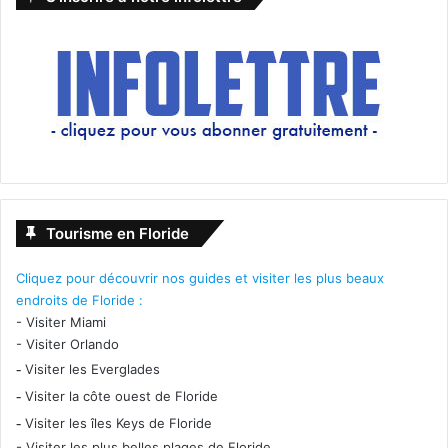
lourds Adonis Creed se retrouve face à Viktor Drago, le
fils d’Ivan Drago.
Un film de Steven Caple Jr. avec Tessa Thompson,
Sylvester Stallone, Michael B. Jordan, Dolph Lundgren.
[ot-video type= »youtube »
url= »https://youtu.be/cPNVNqn4T9I »]
Tourisme en Floride
Le 23 novembre :
Cliquez pour découvrir nos guides et visiter les plus beaux
endroits de Floride :
Ralph 2.0
-
Visiter Miami
-
Visiter Orlando
-
Visiter les Everglades
-
Visiter la côte ouest de Floride
-
Visiter les îles Keys de Floride
-
Visiter les plus belles plages de Floride