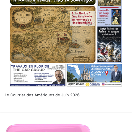
Londres…
Un film de Steve McLean, Harris Dickinson, Jonah Hauer-
King
[ot-video type= »youtube »
url= »https://youtu.be/xEZI4jJvwb0″]
Le 16 novembre :
Fantastic Beasts
Le Courrier des Amériques de Juin 2026