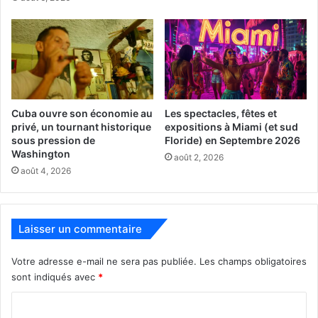
Bohemian Rhapsody
Cuba ouvre son économie au
Les spectacles, fêtes et
privé, un tournant historique
expositions à Miami (et sud
sous pression de
Floride) en Septembre 2026
Washington
août 2, 2026
Une chronique des années ayant amené le groupe Queen
août 4, 2026
à son apogée.
Un film de Bryan Singer avec Rami Malek, Joseph
Laisser un commentaire
Mazzello
Votre adresse e-mail ne sera pas publiée.
Les champs obligatoires
[ot-video type= »youtube »
sont indiqués avec
*
url= »https://youtu.be/mP0VHJYFOAU »]
C