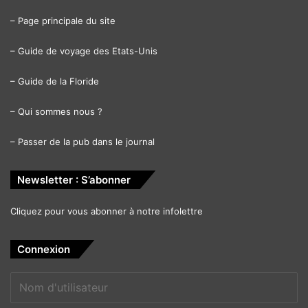
–
Page principale du site
–
Guide de voyage des Etats-Unis
–
Guide de la Floride
Un croisé endurci par la guerre et son commandant maure
–
Qui sommes nous ?
organisent une révolte audacieuse contre la couronne
anglaise corrompue.
–
Passer de la pub dans le journal
Un film d’Otto Bathurst avec Taron Egerton, Jamie Dornan,
Newsletter : S’abonner
Ben Mendelsohn.
Cliquez pour vous abonner à notre infolettre
[ot-video type= »youtube »
url= »https://youtu.be/zwPn9ZnbCo0″]
Connexion
Le 23 novembre :