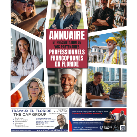
Située à Chicago dans une période de troubles, quatre
femmes qui n’ont rien en commun, à l’exception d’une
dette laissée par les activités criminelles de leurs maris
décédés, prennent leur destin en main et conspirent pour
se bâtir un avenir… à leur façon.
Un film de Steve McQueen avec Viola Davis, Michelle
Rodriguez, Elizabeth Debicki.
[ot-video type= »youtube »
url= »https://youtu.be/nN2yBBSRC78″]