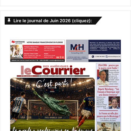
[ot-video type= »youtube »
url= »https://youtu.be/uYPdedTOb3I »]
Lire le journal de Juin 2026 (cliquez):
Le 9 novembre :
Postcards from
London
Jim, un jeune gay de banlieue, devient « escort boy » à