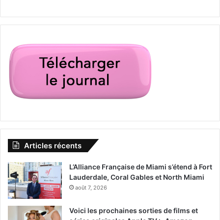
Le 16 novembre :
The Last Race
Un documentaire sur un circuit de stock-car où d’étranges
Articles récents
traditions américaines perdurent dans un monde
transformé par la mondialisation.
L’Alliance Française de Miami s’étend à Fort
Lauderdale, Coral Gables et North Miami
Un film de Michael Dweck.
août 7, 2026
Voici les prochaines sorties de films et
[ot-video type= »youtube »