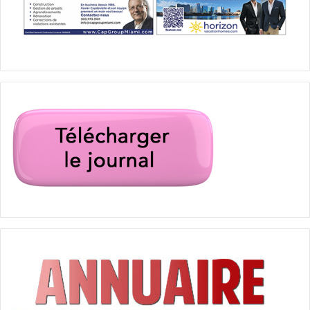
Sylvia Hoeks.
[ot-video type= »youtube »
url= »https://youtu.be/XKMSP9OKspQ »]
Le 9 novembre :
Overlord
L’histoire de deux soldats américains parachutés derrière