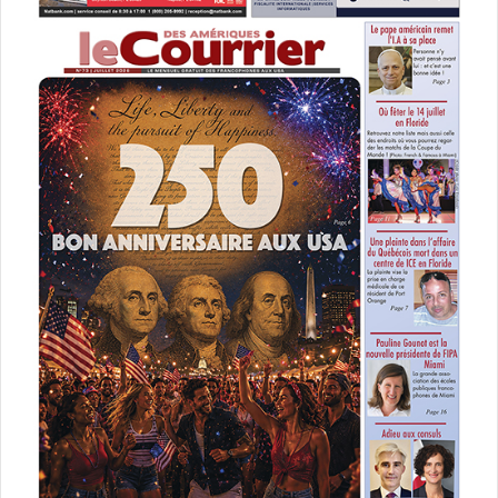
du globe.
:
Un film de Matthew Heineman avec Rosamund Pike, Jamie
Dornan, Stanley Tucci.
[ot-video type= »youtube »
url= »https://youtu.be/u4mHCilwdk0″]
Le 2 novembre :
Tiger