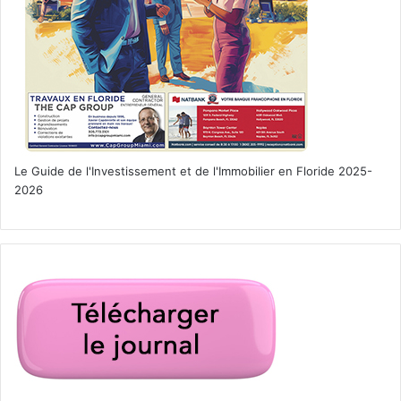
Le 9 novembre :
River Runs Red
Le Guide de l'Investissement et de l'Immobilier en Floride 2025-
2026
Quand le fils d’un juge répiué est tué par deux officiers de
police et que le système les laisse libres, un détective
(John Cusack) se charge de l’affaire.
Un film de Wes Miller avec Taye Diggs, John Cusack,
George Lopez.