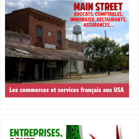
les lignes ennemies durant le D-Day et qui vont y trouver
des… créatures maléfiques !
Un film mi-guerre mi-horreur de Julius Avery avec Wyatt
Russell, John Magaro, Pilou Asbæk.
[ot-video type= »youtube »
url= »https://youtu.be/USPd0vX2sdc »]
Le 9 novembre :
The Front Runner