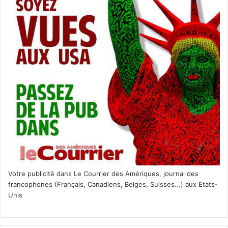
La campagne présidentielle du sénateur Gary Hart en 1988
déraille quand il se retrouve pris dans un scandale
amoureux.
Un film de Jason Reitman avec Molly Ephraim, Kaitlyn
Dever, Hugh Jackman.
[ot-video type= »youtube »
url= »https://youtu.be/uv_bI6ENOSI »]
Le 9 novembre :
Votre publicité dans Le Courrier des Amériques, journal des
francophones (Français, Canadiens, Belges, Suisses...) aux Etats-
Unis
El Angel