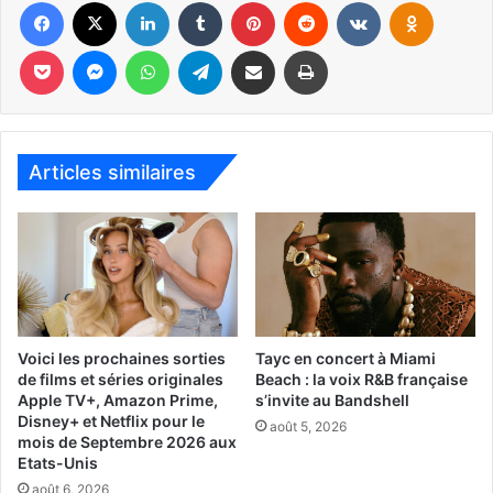
Facebook
X
Linkedin
Tumblr
Pinterest
Reddit
VKontakte
Odnoklassniki
Pocket
Messenger
WhatsApp
Telegram
Partager par email
Imprimer
Articles similaires
Une jeune fille est transportée dans un monde magique
avec des soldats en pain d’épice et une armée de souris.
Un film de Lasse Hallström et Joe Johnston avec Keira
Knightley, Mackenzie Foy, Morgan Freeman
[ot-video type= »youtube »
Voici les prochaines sorties
Tayc en concert à Miami
url= »https://youtu.be/BXfxLIuNJvw »]
de films et séries originales
Beach : la voix R&B française
Apple TV+, Amazon Prime,
s’invite au Bandshell
Disney+ et Netflix pour le
août 5, 2026
Le 2 novembre :
mois de Septembre 2026 aux
Etats-Unis
août 6, 2026