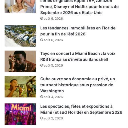
séries originales Apple TV+, Amazon
url= »https://youtu.be/7J2lq4SuXeA »]
Prime, Disney+ et Netflix pour le mois de
Septembre 2026 aux Etats-Unis
Le 16 novembre :
août 6, 2026
Les tendances immobilières en Floride
pour la fin de l’été 2026
At Eternity’s Gate
août 6, 2026
Tayc en concert à Miami Beach : la voix
R&B française s’invite au Bandshell
août 5, 2026
Cuba ouvre son économie au privé, un
tournant historique sous pression de
Washington
août 4, 2026
Un regard sur la vie du peintre Vincent van Gogh durant le
Les spectacles, fêtes et expositions à
moment où il vécut en Arles et Auvers-sur-Oise.
Miami (et sud Floride) en Septembre 2026
août 2, 2026
Un film de Julian Schnabel avec Willem Dafoe, Rupert