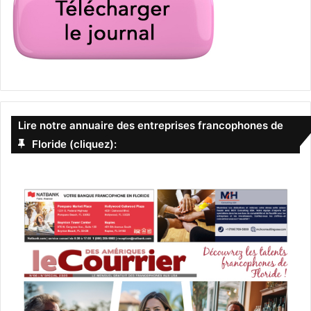
Ce nouveau chapitre des aventures écrites par J.K.
Rowling est dénommé « Les Crimes de Grindelwald ».
Un film de David Yates avec Eddie Redmayne, Katherine
Waterston, Johnny Depp, Jude Law.
Lire notre annuaire des entreprises francophones de
Floride (cliquez):
[ot-video type= »youtube »
url= »https://youtu.be/dFEofWMW0KM »]
Le 16 novembre :
Widows