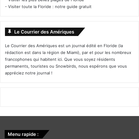
-
Visiter toute la Floride : notre guide gratuit
Six ans après Ralph et Vanellope sont devenus amis et ils
Le Courrier des Amériques
s’embarquent ensemble dans une nouvelle aventure.
Le Courrier des Amériques est un journal édité en Floride (la
Un film d’animation Disney de : Phil Johnston et Rich
rédaction est dans la région de Miami), par et pour les nombreux
Moore.
francophones qui habitent ici. Que vous soyez résidents
permanents, touristes ou Snowbirds, nous espérons que vous
[ot-video type= »youtube »
appréciez notre journal !
url= »https://youtu.be/_BcYBFC6zfY »]
Le 23 novembre :
Robin Hood
Menu rapide :