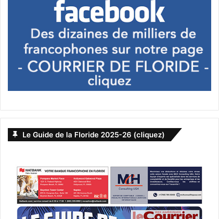
The Grinch
Le Grinch revient et, devinez quoi ? Il a décidé de ruiner le
Noël de Whoville !
Le Guide de la Floride 2025-26 (cliquez)
Un film d’animation de Yarrow Cheney et Scott Mosier.
[ot-video type= »youtube »
url= »https://youtu.be/vjnqABgxfO0″]
Le 9 novembre :