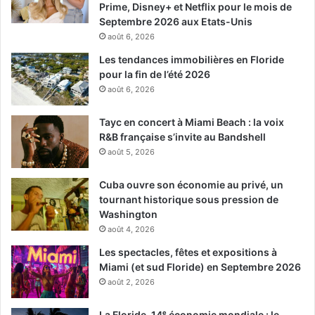
Prime, Disney+ et Netflix pour le mois de
mais lorsque le cirque envisage une nouvelle aventure,
Septembre 2026 aux Etats-Unis
Dumbo et ses amis découvrent de sombres secrets sous
août 6, 2026
son vernis brillant.
Les tendances immobilières en Floride
Un film de Tim Burton avec Eva Green, Colin Farrell,
pour la fin de l’été 2026
Michael Keaton.
août 6, 2026
[ot-video type= »youtube »
Tayc en concert à Miami Beach : la voix
url= »https://youtu.be/7NiYVoqBt-8″]
R&B française s’invite au Bandshell
août 5, 2026
Le 29 mars :
Cuba ouvre son économie au privé, un
tournant historique sous pression de
The Beach Bum
Washington
août 4, 2026
Les spectacles, fêtes et expositions à
Miami (et sud Floride) en Septembre 2026
août 2, 2026
La Floride, 14ᵉ économie mondiale : le