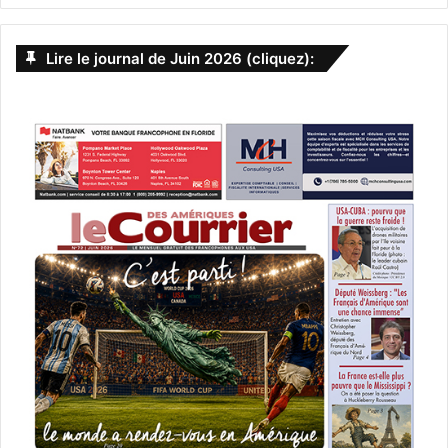
[ot-video type= »youtube »
url= »https://youtu.be/UrHIduCcdA0″]
Lire le journal de Juin 2026 (cliquez):
Le 15 mars :
Faith, Hope & Love
Faith, récemment divorcée, participe à un concours pour
sauver son studio de danse. Elle y rencontre Jimmy et
commence à redécouvrir sa foi et ses rêves.
Un film de J.J. Englert et Robert Krantz avec Peta
Murgatroyd, Robert Krantz, Michael Richards.
[ot-video type= »youtube »