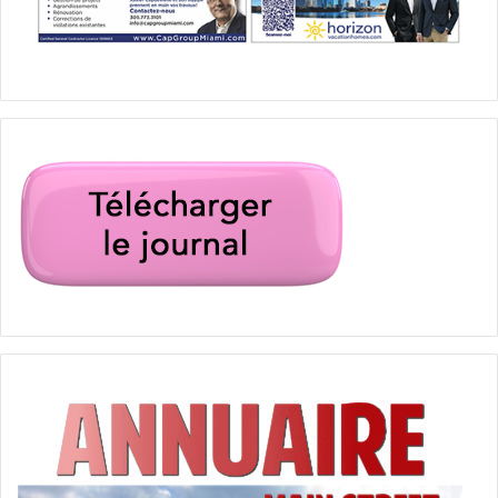
Deux adolescents atteints d’une maladie mortelle se
rencontrent dans un hôpital et tombent amoureux l’un de
l’autre.
Un film de Justin Baldoni avec Cole Sprouse, Haley Lu
Richardson, Claire Forlani.
[ot-video type= »youtube »
url= »https://youtu.be/5cJ7MT1RTqs »]
Le 15 mars :
The Mustang