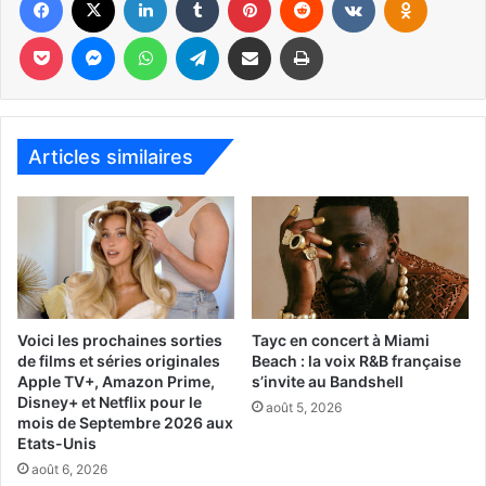
Pocket
Messenger
WhatsApp
Telegram
Partager par email
Imprimer
Une jeune femme se prend d’amitié pour une veuve qui
abrite néanmoins un sombre et mortifère agenda à son
encontre !
Articles similaires
Un film de Neil Jordan avec Chloë Grace Moretz, Maika
Monroe, Zawe Ashton, Isabelle Huppert.
[ot-video type= »youtube »
url= »https://youtu.be/WAEoJkL_8zU »]
Le 1er mars :
Voici les prochaines sorties
Tayc en concert à Miami
de films et séries originales
Beach : la voix R&B française
Apple TV+, Amazon Prime,
s’invite au Bandshell
Climax
Disney+ et Netflix pour le
août 5, 2026
mois de Septembre 2026 aux
Etats-Unis
août 6, 2026