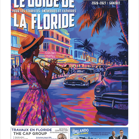
Wonder Park
Wonder Park est un film qui raconte l’histoire d’un
magnifique parc d’attractions où l’imagination d’une fille
très créative, June, prend vie.
[ot-video type= »youtube »
url= »https://youtu.be/VML6rQWssSk »]
Le 15 mars :
Five Feet Apart