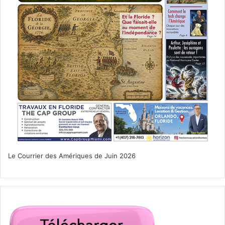
url= »https://youtu.be/CbiVRYDCKDU »]
Le 15 mars :
Der Mann aus dem
Eis
Le Courrier des Amériques de Juin 2026
Les Alpes de l’Ötztal, il y a plus de 5300 ans. Un clan
néolithique s’est installé près d’un ruisseau. Il incombe à
leur chef, Kelab, d’être le gardien du sanctuaire sacré du
groupe : Tineka. Mais pendant que Kelab chasse, la
colonie est attaquée.