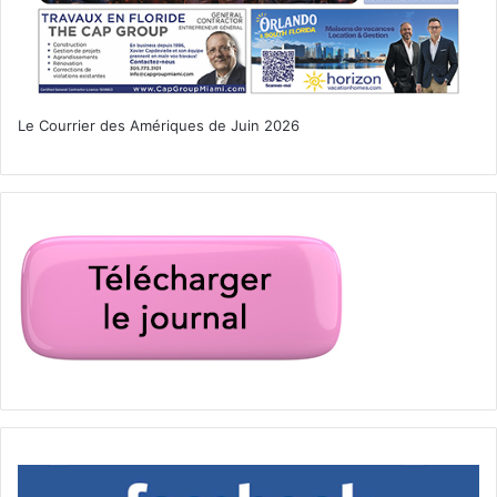
Le 8 mars :
Captain Marvel
Le Courrier des Amériques de Juin 2026
Carol Danvers devient l’un des héros les plus puissants de
l’univers lorsque la Terre est prise au milieu d’une guerre
galactique entre deux sortes d’extraterrestres.
Un film d’Anna Boden et Ryan Fleck avec Brie
Larson, Gemma Chan, Samuel L. Jackson.
[ot-video type= »youtube »
url= »https://youtu.be/Z1BCujX3pw8″]