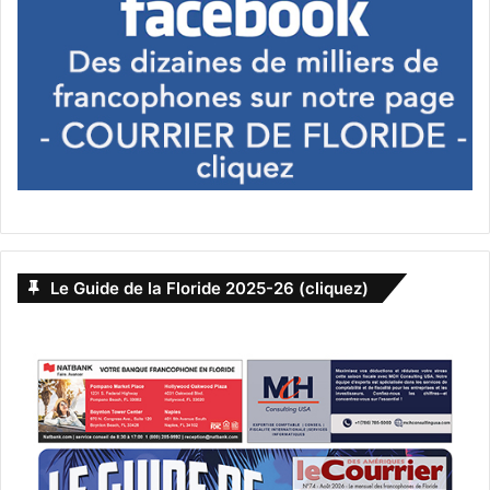
Le 8 mars :
Gloria Bell
Une femme de 50 ans à l’esprit libre cherche l’amour dans
les clubs de danse de Los Angleles.
Le Guide de la Floride 2025-26 (cliquez)
Un film de Sebastián Lelio avec Julianne Moore, Sean
Astin, Jeanne Tripplehorn.
[ot-video type= »youtube »
url= »https://youtu.be/YCwCdQK2Qss »]
Le 15 mars :