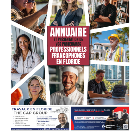
Hammer, Nazanin Boniadi.
[ot-video type= »youtube »
url= »https://youtu.be/A8IxhVslvro »]
Le 22 mars :
Where’d You Go,
Bernadette
Après que sa mère angoissée ait disparu, Bee, 15 ans, fait
tout ce qui est en son pouvoir pour la retrouver,