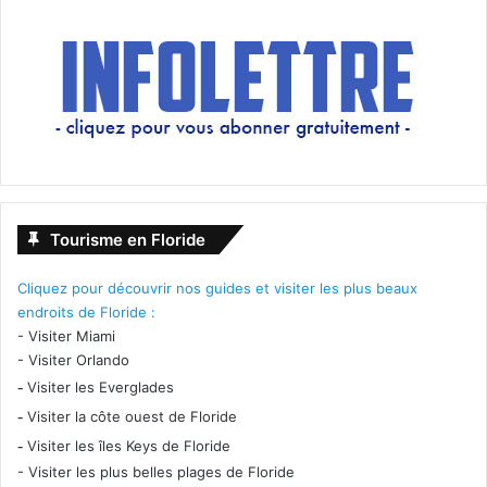
après avoir assisté à un avortement.
Un film de Chuck Konzelman et Cary Solomon avec Ashley
Bratcher, Brooks Ryan.
[ot-video type= »youtube »
url= »https://youtu.be/gBLWpKbC3ww »]
Tourisme en Floride
Cliquez pour découvrir nos guides et visiter les plus beaux
endroits de Floride :
-
Visiter Miami
-
Visiter Orlando
-
Visiter les Everglades
-
Visiter la côte ouest de Floride
-
Visiter les îles Keys de Floride
-
Visiter les plus belles plages de Floride