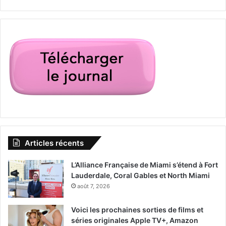
découvrant au passage son passé troublé.
Un film de Richard Linklater avec Cate Blanchett, Kristen
Wiig, Judy Greer.
[ot-video type= »youtube »
url= »https://youtu.be/Em1onUCArxs »]
Le 29 mars :
Dumbo
Articles récents
L’Alliance Française de Miami s’étend à Fort
Lauderdale, Coral Gables et North Miami
août 7, 2026
Un jeune éléphant, dont les oreilles surdimensionnées lui
Voici les prochaines sorties de films et
permettent de voler, aide à sauver un cirque en difficulté,
séries originales Apple TV+, Amazon