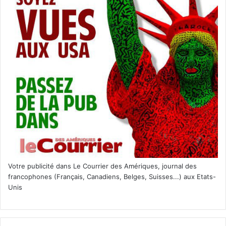
Captive State
Situé dans un quartier de Chicago près de dix ans après le
début de l’occupation par une force extra-terrestre,
Captive State explore la vie des deux côtés du conflit –
ses collaborateurs et ses dissidents.
Un film de Rupert Wyatt avec Vera Farmiga, John
Goodman.
Votre publicité dans Le Courrier des Amériques, journal des
francophones (Français, Canadiens, Belges, Suisses...) aux Etats-
[ot-video type= »youtube »
Unis
url= »https://youtu.be/i68xCzI406A »]
Le 15 mars :