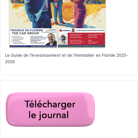
Le 15 mars :
Aftermath
Le Guide de l'Investissement et de l'Immobilier en Floride 2025-
2026
Après la Seconde Guerre mondiale, un colonel britannique
et son épouse sont affectés à Hambourg lors de la
reconstruction d’après-guerre, mais des tensions
surgissent avec l’allemand qui était propriétaire de la
maison.
Un film de James Kent avec Keira Knightley, Alexander
Skarsgård, Jason Clarke.