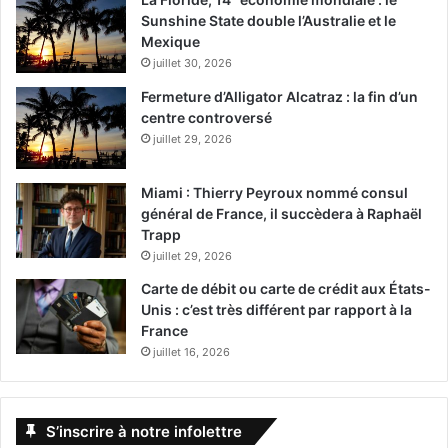
Un rebelle camé et dénommé Moondog mène sa vie selon
Sunshine State double l’Australie et le
ses propres règles.
Mexique
Un film d’Harmony Korine avec Matthew McConaughey,
juillet 30, 2026
Snoop Dogg.
Fermeture d’Alligator Alcatraz : la fin d’un
centre controversé
[ot-video type= »youtube »
juillet 29, 2026
url= »https://youtu.be/SQWgZ1OXBzU »]
Miami : Thierry Peyroux nommé consul
Le 29 mars :
général de France, il succèdera à Raphaël
Trapp
Unplanned
juillet 29, 2026
Carte de débit ou carte de crédit aux États-
Unis : c’est très différent par rapport à la
France
juillet 16, 2026
L’histoire d’Abby Johnson, une jeune directrice de
S’inscrire à notre infolettre
Planning Familial au Texas, qui a rejoint les « pro-vie »