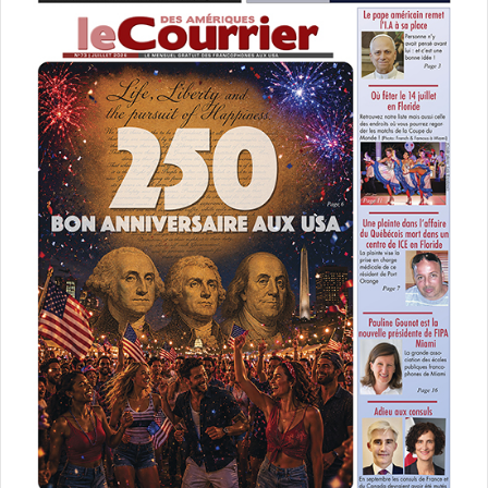
Le 1er mars :
Saint Judy
L’histoire vraie de l’avocate d’immigration Judy Wood, et la
façon dont elle a, à elle seule, modifié la loi américaine sur
l’asile afin de sauver la vie de femmes.
Un film de Sean Hanish avec Michelle Monaghan, Leem
Lubany.
[ot-video type= »youtube »
url= »https://youtu.be/w8qvdfdQ9xA »]