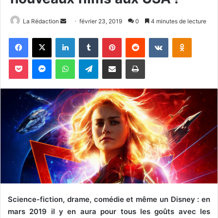
La Rédaction
E
février 23, 2019
0
4 minutes de lecture
n
Facebook
X
Linkedin
Tumblr
Pinterest
Reddit
VKontakte
Odnoklassniki
v
o
Pocket
Messenger
WhatsApp
Telegram
Partager par email
Imprimer
y
e
r
u
n
c
o
u
r
r
i
e
Science-fiction, drame, comédie et même un Disney : en
l
mars 2019 il y en aura pour tous les goûts avec les