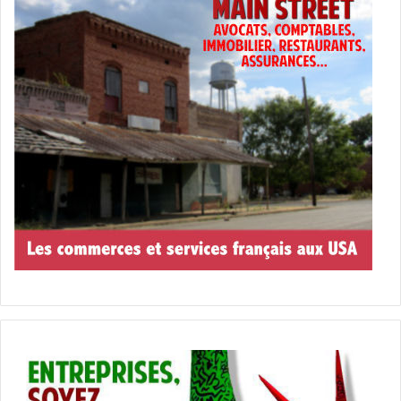
Ca raconte l’histoire de Roman Coleman, un condamné
violent, mais qui a la chance de participer à un programme
de rééducation incluant l’entraînement de mustangs
sauvages.
Un film de Laure de Clermont-Tonnerre avec Josh
Stewart, Connie Britton, Matthias Schoenaerts.
[ot-video type= »youtube » url= »https://youtu.be/k2a-
KSOCIeY »]
Le 15 mars :