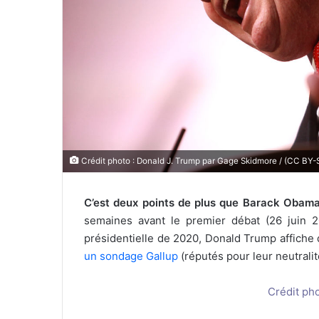
l
Crédit photo : Donald J. Trump par Gage Skidmore / (CC BY-
C’est deux points de plus que Barack Obama
semaines avant le premier débat (26 juin 2
présidentielle de 2020, Donald Trump affiche
un sondage Gallup
(réputés pour leur neutralit
Crédit ph