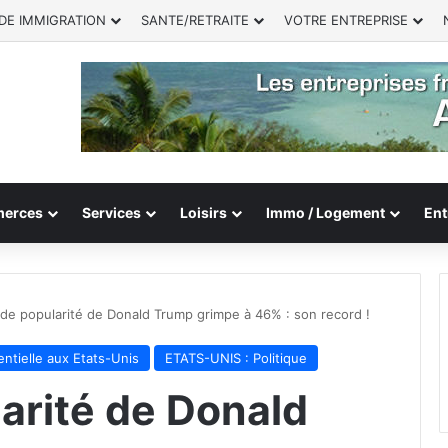
DE IMMIGRATION
SANTE/RETRAITE
VOTRE ENTREPRISE
erces
Services
Loisirs
Immo / Logement
Ent
 de popularité de Donald Trump grimpe à 46% : son record !
entielle aux Etats-Unis
ETATS-UNIS : Politique
arité de Donald