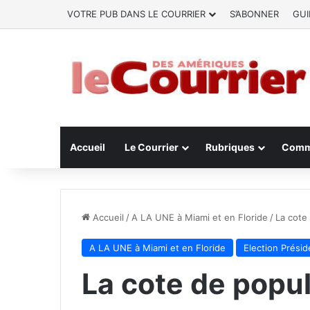
VOTRE PUB DANS LE COURRIER
S’ABONNER
GUI
Accueil
Le Courrier
Rubriques
Comm
Accueil
/
A LA UNE à Miami et en Floride
/
La cote
A LA UNE à Miami et en Floride
Election Présid
La cote de popul