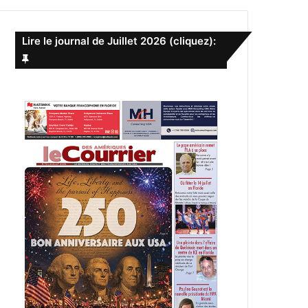
e
r
c
Lire le journal de Juillet 2026 (cliquez):
h
e
r
: