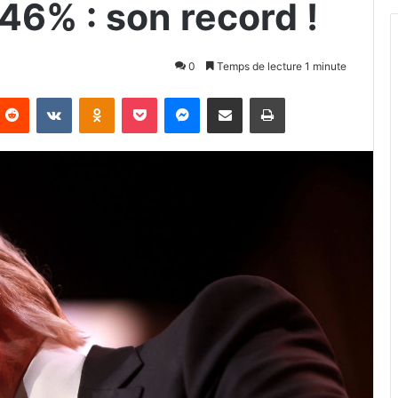
46% : son record !
0
Temps de lecture 1 minute
Reddit
VKontakte
Odnoklassniki
Pocket
Messenger
Partager par email
Imprimer