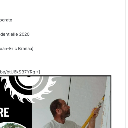
ocrate
identielle 2020
Jean-Eric Branaa)
tu.be/btU6kSB7YRg »]