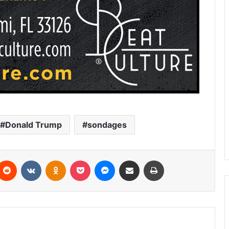
Donald Trump
sondages
Reddit
VKontakte
Odnoklassniki
Pocket
Messenger
Partager par email
Imprimer