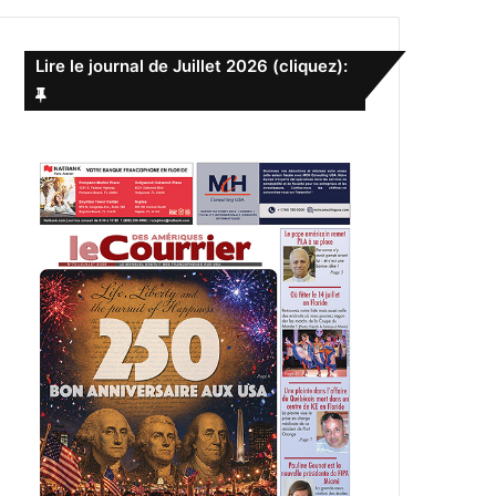
e
r
c
Lire le journal de Juillet 2026 (cliquez):
h
e
r
: