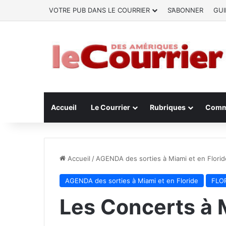
VOTRE PUB DANS LE COURRIER
S’ABONNER
GUI
Accueil
Le Courrier
Rubriques
Comm
Accueil
/
AGENDA des sorties à Miami et en Florid
AGENDA des sorties à Miami et en Floride
FLOR
Les Concerts à M