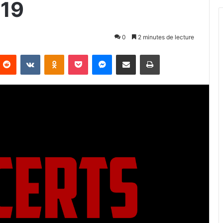
019
0
2 minutes de lecture
Reddit
VKontakte
Odnoklassniki
Pocket
Messenger
Partager par email
Imprimer