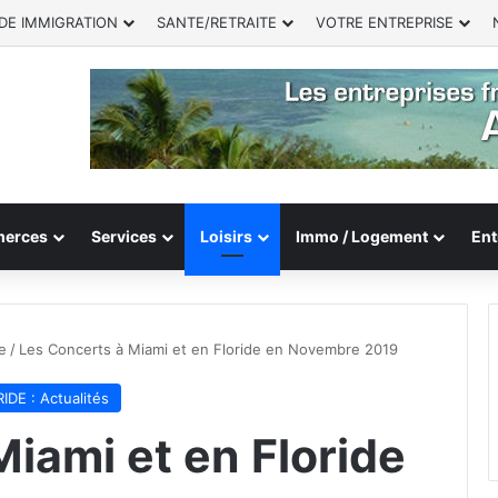
DE IMMIGRATION
SANTE/RETRAITE
VOTRE ENTREPRISE
erces
Services
Loisirs
Immo / Logement
Ent
e
/
Les Concerts à Miami et en Floride en Novembre 2019
IDE : Actualités
iami et en Floride