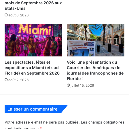
Carnaval on the Mile
mois de Septembre 2026 aux
Etats-Unis
août 6, 2026
Les festivités débuteront comme chaque année avec
le
Carnaval on the Mile
, sur Miracle Mile à Coral Gables,
les 7 et 8 mars (de 10h à 19h), avec plus de 150 artistes qui
exposeront dans ce quartier magnifique de Miami, et plus
de 30 groupes musicaux qui animeront le weekend :
musique latine, caribéenne, funk…. Carnaval on the Mile a
Les spectacles, fêtes et
Voici une présentation du
également un aspect « win & food » important, avec Cork
expositions à Miami (et sud
Courrier des Amériques : le
& Fork qui s’y déroule en même temps.
Floride) en Septembre 2026
journal des francophones de
Floride !
août 2, 2026
juillet 15, 2026
www.facebook.com/carnavalonthemile/
www.carnavalmiami.com/events/cork-fork/
Laisser un commentaire
Votre adresse e-mail ne sera pas publiée.
Les champs obligatoires
sont indiqués avec
*