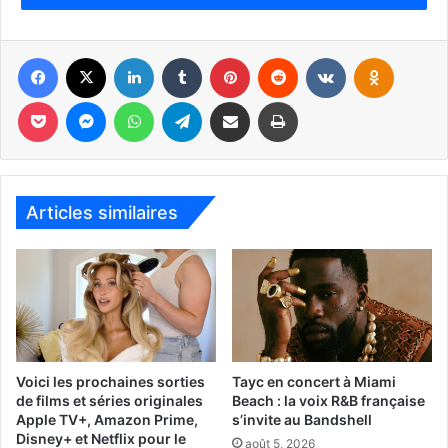
Cette année il n’y aura pas un « roi du carnaval »… mais
deux : Mauricio et Ricardo Montaner qui forment le groupe
Facebook
X
Linkedin
Tumblr
Pinterest
Reddit
VKontakte
Odnoklassniki
vénézuélien Mau y Ricky.
Pocket
Messenger
WhatsApp
Telegram
Partager par email
Imprimer
Le site du festival :
www.carnavalmiami.com
Articles similaires
Voici les prochaines sorties
Tayc en concert à Miami
de films et séries originales
Beach : la voix R&B française
Apple TV+, Amazon Prime,
s’invite au Bandshell
Disney+ et Netflix pour le
août 5, 2026