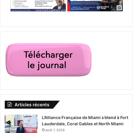
Calle Ocho Music Festival
carnaval de miami
Carnaval On the Mile
CarnavalMiami
cubain
Mau y Ricky
musique cubaine
Articles récents
L’Alliance Française de Miami s’étend à Fort
Lauderdale, Coral Gables et North Miami
août 7, 2026