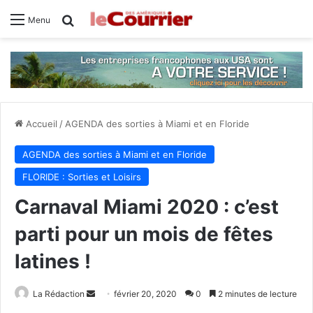
Rechercher
Menu
Accueil
/
AGENDA des sorties à Miami et en Floride
AGENDA des sorties à Miami et en Floride
FLORIDE : Sorties et Loisirs
Carnaval Miami 2020 : c’est
parti pour un mois de fêtes
latines !
La Rédaction
E
février 20, 2020
0
2 minutes de lecture
n