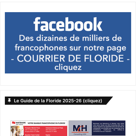
Vous pourrez aussi dans le même cadre aller voir le
concours de dominos au « Domino Park » de Little Havana
le 9 mars de 9h à 16h (ambiance un peu plus calme, même
si c’est en plein centre du quartier cubain qui lui ne l’est
Le Guide de la Floride 2025-26 (cliquez)
pas du tout) ! Domino Park: 801 SW 15th Ave, 33135 Miami,
Fl.
www.carnavalmiami.com/events/carnaval-miami-domino-
tournament/