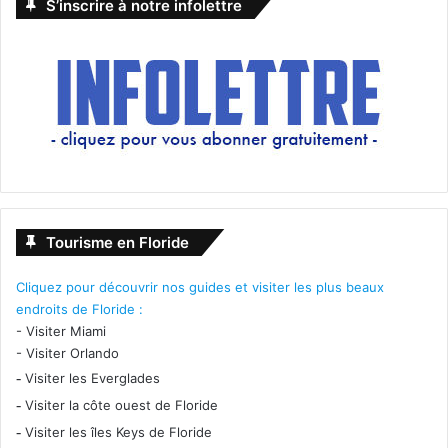
S’inscrire à notre infolettre
Le 27 mars :
Saint Maud
Tourisme en Floride
Cliquez pour découvrir nos guides et visiter les plus beaux
endroits de Floride :
-
Visiter Miami
-
Visiter Orlando
-
Visiter les Everglades
Le film suit une infirmière pieuse qui devient
-
Visiter la côte ouest de Floride
dangereusement obsédée par le sauvetage de l’âme de
-
Visiter les îles Keys de Floride