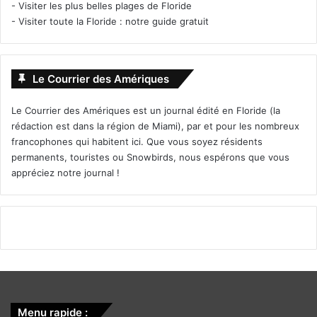
son patient mourant.
-
Visiter les plus belles plages de Floride
-
Visiter toute la Floride : notre guide gratuit
Un film de Rose Glass avec Morfydd Clark, Jennifer Ehle
Le Courrier des Amériques
Le Courrier des Amériques est un journal édité en Floride (la
rédaction est dans la région de Miami), par et pour les nombreux
francophones qui habitent ici. Que vous soyez résidents
permanents, touristes ou Snowbirds, nous espérons que vous
appréciez notre journal !
Menu rapide :