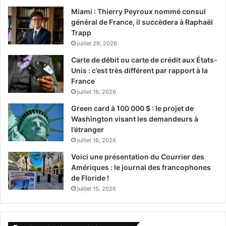
Mulan
Miami : Thierry Peyroux nommé consul
général de France, il succèdera à Raphaël
Trapp
juillet 29, 2026
Carte de débit ou carte de crédit aux États-
Unis : c’est très différent par rapport à la
France
juillet 16, 2026
Une jeune fille chinoise se déguise en guerrière pour
Green card à 100 000 $ : le projet de
sauver son père. Un long métrage Disney justement basé
Washington visant les demandeurs à
sur la version du «Mulan» de Disney.
l’étranger
juillet 16, 2026
Un film de Niki Caro avec Yifei Liu, Donnie Yen, Jet Li
Voici une présentation du Courrier des
Amériques : le journal des francophones
de Floride !
juillet 15, 2026