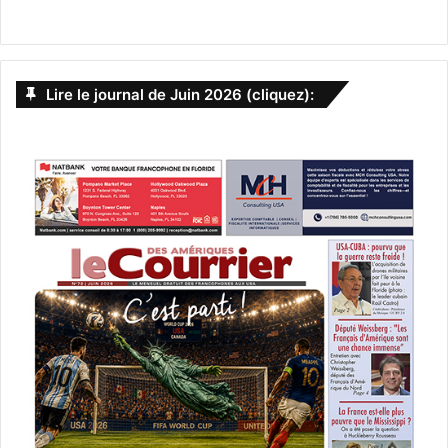
Un film de Sally Potter avec Javier Bardem, Elle Fanning,
Salma Hayek.
https://youtu.be/oqmXL8CjXwo
Lire le journal de Juin 2026 (cliquez):
Le 13 mars :
Inside the Rain
Faisant face à une expulsion du collège pour un
malentendu, un étudiant bipolaire traîne dans un club de
strip-tease où il se lie d’amitié avec une femme