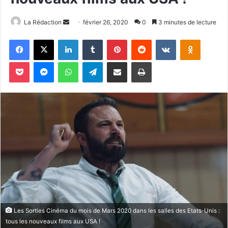
La Rédaction
E
février 26, 2020
0
3 minutes de lecture
n
Facebook
X
Linkedin
Tumblr
Pinterest
Reddit
VKontakte
Odnoklassniki
v
o
Pocket
Messenger
WhatsApp
Telegram
Partager par email
Imprimer
y
e
r
u
n
c
o
u
r
r
i
e
Les Sorties Cinéma du mois de Mars 2020 dans les salles des Etats-Unis :
l
tous les nouveaux films aux USA !