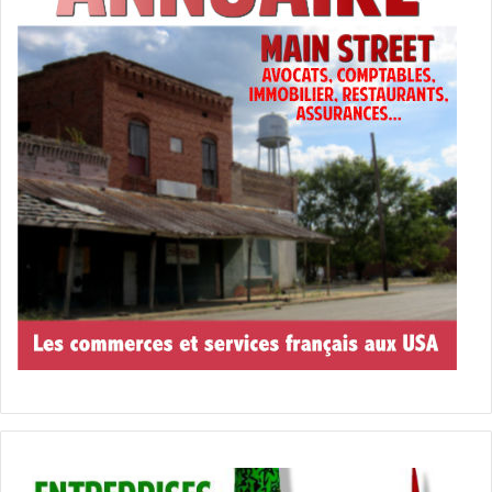
Le 13 mars :
Bloodshot
Ray Garrison, un soldat décédé, est réanimé avec des
super pouvoirs.
Un film de Dave Wilson avec Eiza González, Vin Diesel