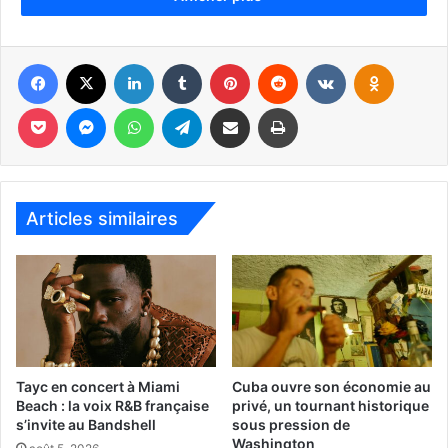
Facebook
X
Linkedin
Tumblr
Pinterest
Reddit
VKontakte
Odnoklassniki
Pocket
Messenger
WhatsApp
Telegram
Partager par email
Imprimer
Dans une banlieue imaginaire, deux elfes adolescents
s’embarquent dans une quête de magie.
Articles similaires
Un film d’animation de Dan Scanlon pour Disney-Pixar.
Tayc en concert à Miami
Cuba ouvre son économie au
Beach : la voix R&B française
privé, un tournant historique
s’invite au Bandshell
sous pression de
Washington