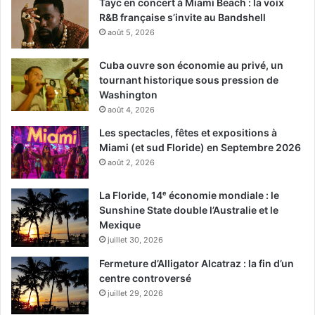
Deerskin
Tayc en concert à Miami Beach : la voix
R&B française s’invite au Bandshell
août 5, 2026
Cuba ouvre son économie au privé, un
tournant historique sous pression de
Washington
août 4, 2026
Les spectacles, fêtes et expositions à
L’obsession d’un homme pour sa veste en cuir de daim lui
Miami (et sud Floride) en Septembre 2026
fait perdre ses économies et se tourner vers le crime.
août 2, 2026
Un film français (sorti sous le titre Le Daim ») de Quentin
La Floride, 14ᵉ économie mondiale : le
Dupieux avec Jean Dujardin, Adèle Haenel
Sunshine State double l’Australie et le
Mexique
https://youtu.be/PFEJ1vWli4g
juillet 30, 2026
Fermeture d’Alligator Alcatraz : la fin d’un
centre controversé
Le 27 mars :
juillet 29, 2026