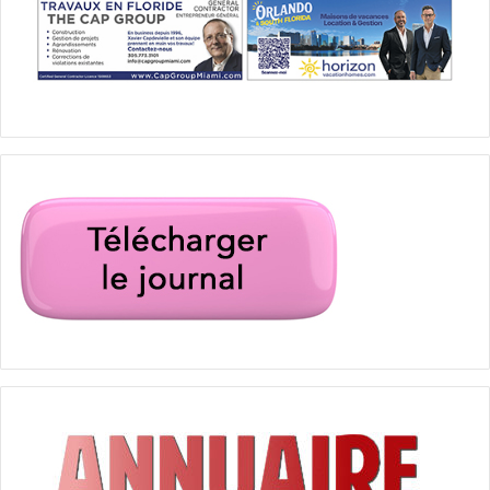
Un agent endurci de la CIA se retrouve à la merci d’une
fille précoce de 9 ans, envoyée sous couverture pour
surveiller sa famille.
Un film de Peter Segal avec Dave Bautista, Kristen Schaal