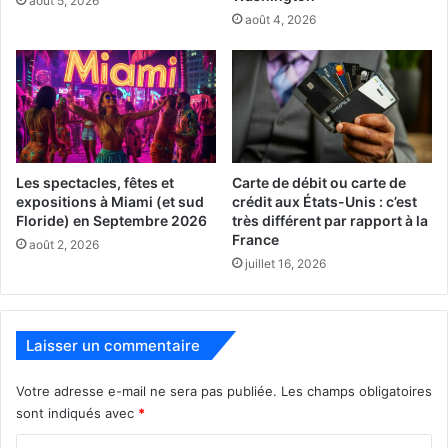
août 5, 2026
août 4, 2026
Le 6 mars :
The Way Back
Les spectacles, fêtes et
Carte de débit ou carte de
expositions à Miami (et sud
crédit aux États-Unis : c’est
Floride) en Septembre 2026
très différent par rapport à la
France
août 2, 2026
juillet 16, 2026
Laisser un commentaire
Un ancien phénomène du basket-ball, aux prises avec
l’alcoolisme, se voit proposer un poste d’entraîneur dans
Votre adresse e-mail ne sera pas publiée.
Les champs obligatoires
son université. Alors que l’équipe commence à gagner, il
sont indiqués avec
*
peut avoir une raison d’affronter ses anciens démons.