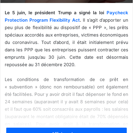
Le 5 juin, le président Trump a signé la loi
Paycheck
Protection Program Flexibility Act
.
Il s’agit d’apporter un
peu plus de flexibilité au dispositif de « PPP », les prêts
spéciaux accordés aux entreprises, victimes économiques
du coronavirus. Tout d’abord, il était initialement prévu
dans les PPP que les entreprises puissent contracter ces
emprunts jusqu’au 30 juin. Cette date est désormais
repoussée au 31 décembre 2020.
Les conditions de transformation de ce prêt en
« subvention » (donc non remboursable) ont également
été facilitées. Pour y avoir droit il faut dépenser le fond en
24 semaines (auparavant il y avait 8 semaines pour cela)
et il faut que 60% soit consacrés aux payrolls : les salaires
(auparavant le montant obligatoire était de 70% dépensés
en salaires). Pour avoir droit à la transformation en
subvention, il y a toujours un délai de réembauche des