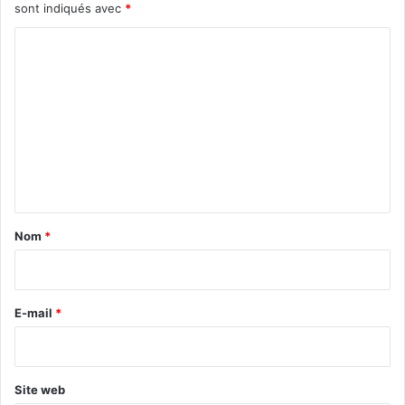
sont indiqués avec
*
C
o
m
m
e
n
t
a
Nom
*
i
r
e
E-mail
*
*
Site web