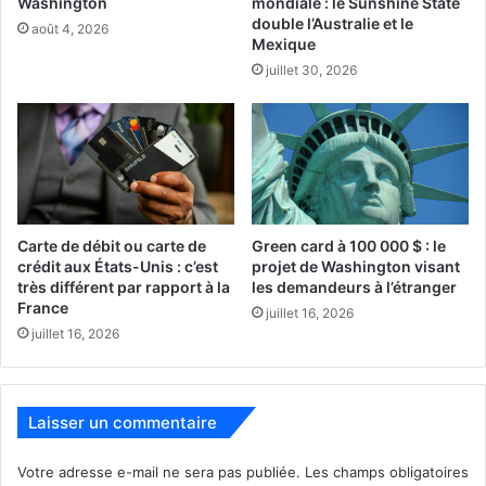
mondiale : le Sunshine State
Washington
double l’Australie et le
août 4, 2026
Mexique
Pour de plus amples informations,
contactez les experts
juillet 30, 2026
comptables français (et francophones) aux Etats-Unis
: ils
maîtrisent parfaitement les modifications et les
possibilités afin de pouvoir aider les chefs d’entreprises
durant cette période difficile.
Où contracter un PPP
Carte de débit ou carte de
Green card à 100 000 $ : le
Pour mémoire, les PPP se contractent auprès des
crédit aux États-Unis : c’est
projet de Washington visant
très différent par rapport à la
les demandeurs à l’étranger
centaines d’organismes financiers agrémentés par la SBA
France
juillet 16, 2026
(Small Business Administration : administration des petites
juillet 16, 2026
entreprises des Etats-Unis).
Les détails sont sur cette
page de la SBA.
Et, à toute fin utile, en anglais prêt se dit
« loan » et prêteur se dit « lender ».
Laisser un commentaire
Votre adresse e-mail ne sera pas publiée.
Les champs obligatoires