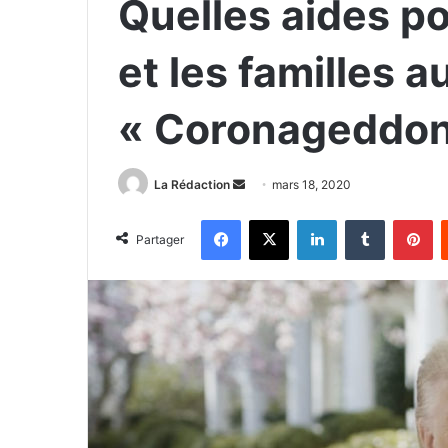
Quelles aides po
et les familles 
« Coronageddon
La Rédaction
E
mars 18, 2020
n
Facebook
X
Linkedin
Tumblr
Pinterest
v
Partager
o
y
e
r
u
n
c
o