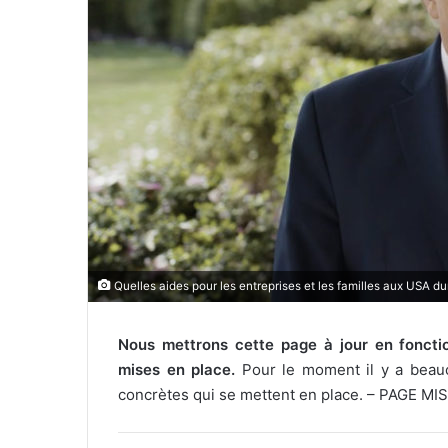
u
r
r
i
e
l
Quelles aides pour les entreprises et les familles aux USA du
Nous mettrons cette page à jour en fonct
mises en place.
Pour le moment il y a beauc
concrètes qui se mettent en place. – PAGE MI