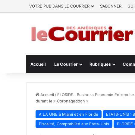
VOTRE PUB DANS LE COURRIER
S’ABONNER
GUI
Accueil
Le Courrier
Rubriques
Comm
Accueil
/
FLORIDE : Business Economie Entreprise
durant le « Coronageddon »
A LA UNE à Miami et en Floride
ETATS-UNIS : B
Fiscalité, Comptabilité aux Etats-Unis
FLORIDE 