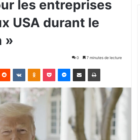
ur les entreprises
aux USA durant le
 »
0
7 minutes de lecture
Reddit
VKontakte
Odnoklassniki
Pocket
Messenger
Partager par email
Imprimer