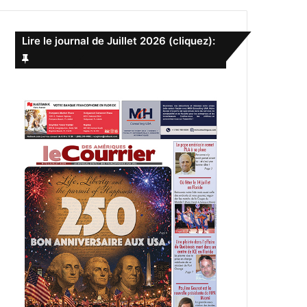
e
r
c
Lire le journal de Juillet 2026 (cliquez):
h
e
r
: