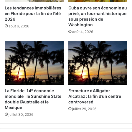
–
Il y a ici un document de consignes officielles
Les tendances immobilières
Cuba ouvre son économie au
en Floride pour la fin de l’été
privé, un tournant historique
–
Ici déjà une page internet d’explications
2026
sous pression de
Washington
août 6, 2026
août 4, 2026
Les candidatures réalisées en cette année 2020
concernent des cartes vertes délivrées en 2022 (d’où leur
nom de « DV-2022 »). Les résultats devraient en théorie
être consultables en ligne à partir du printemps prochain,
et il est spécifié que le visa d’entrée aux Etats-Unis sera
délivré le 30 septembre 2022 (ce qui signifie que ce jour-
là vous pourrez monter dans l’avion à destination de votre
American Dream !). Donc, selon toute vraisemblance, la
La Floride, 14ᵉ économie
Fermeture d’Alligator
crise du covid-19 devrait entre temps ne plus être qu’un
mondiale : le Sunshine State
Alcatraz : la fin d’un centre
mauvais souvenir et ne plus avoir aucune conséquence
double l’Australie et le
controversé
sur l’immigration.
Mexique
juillet 29, 2026
juillet 30, 2026
Canadiens et