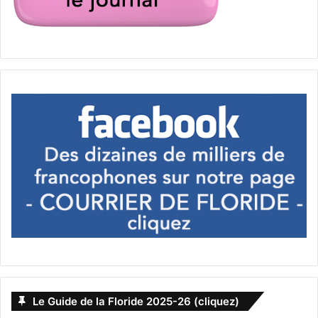
–
Carte Verte gagnée à la loterie : une expatriée française
raconte son aventure aux Etats-Unis
–
Obtenir une « Green Card » aux Etats-Unis
–
Loterie pour la Carte Verte américaine : tout savoir sur
la
« Green Card »
!
–
Avocats d’immigration aux Etats-Unis
–
« Green Card » : la loterie pour la carte verte américaine
bientôt supprimée ?
–
Comment Trump compte réorienter l’immigration aux
USA vers une immigration « au mérite »
Le Guide de la Floride 2025-26 (cliquez)