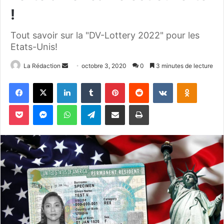
!
Tout savoir sur la "DV-Lottery 2022" pour les
Etats-Unis!
La Rédaction
E
octobre 3, 2020
0
3 minutes de lecture
n
Facebook
X
Linkedin
Tumblr
Pinterest
Reddit
VKontakte
Odnoklassniki
v
o
Pocket
Messenger
WhatsApp
Telegram
Partager par email
Imprimer
y
e
r
u
n
c
o
u
r
r