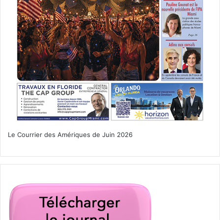
le même problème en 2022 !
En vidéo : comment participer et
gagner la Green Card
Le Courrier des Amériques de Juin 2026
Nos autres articles :
–
Qu’est-ce que la
«
Green Card
»
?