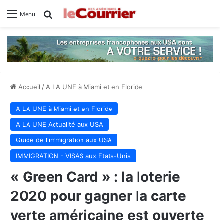
Rechercher
Menu
Accueil
/
A LA UNE à Miami et en Floride
A LA UNE à Miami et en Floride
A LA UNE Actualité aux USA
Guide de l'immigration aux USA
IMMIGRATION - VISAS aux Etats-Unis
« Green Card » : la loterie
2020 pour gagner la carte
verte américaine est ouverte