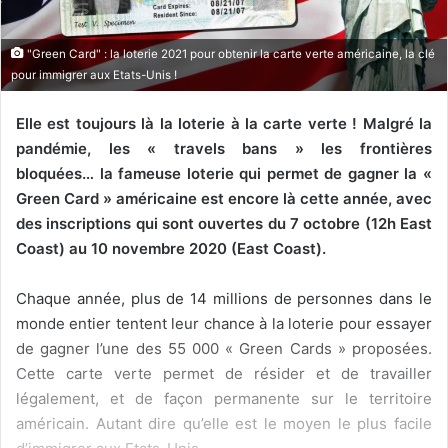
i
e
"Green Card" : la loterie 2021 pour obtenir la carte verte américaine, la clé
l
pour immigrer aux Etats-Unis !
Elle est toujours là la loterie à la carte verte ! Malgré la
pandémie, les «
travels
bans » les frontières
bloquées…
la fameuse loterie
qui permet de gagner la «
Green Card » américaine est encore là cette année, avec
des inscriptions qui sont ouvertes du 7 octobre (12h East
Coast) au 10 novembre 2020 (East Coast).
Chaque année, plus de 14 millions de personnes dans le
monde entier tentent leur chance à la loterie pour essayer
de gagner l’une des 55 000 « Green Cards » proposées.
Cette carte verte permet de résider et de travailler
légalement, et de façon permanente sur le territoire
américain. Autant dire qu’elle est le moyen le plus facile