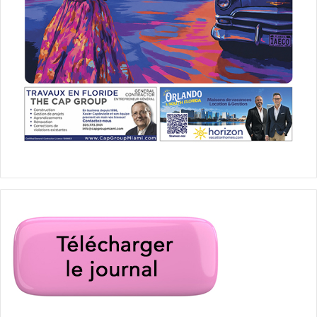
carte verte
début
Green Card
loterie
loterie pour la carte verte 2020
ouverte
ouverture
quand est l'ouverture
Tout savoir pour gagner en 2020 la "DV-
Lottery 2022" ! DV-Lottery 2022
visa