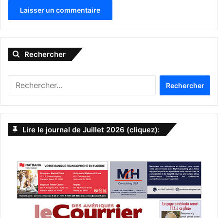
A
l
Rechercher
t
e
R
r
e
n
c
h
a
e
Lire le journal de Juillet 2026 (cliquez):
t
r
c
i
h
v
e
r
e
:
: