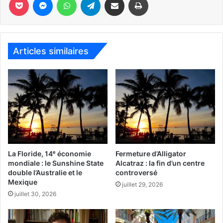
Ce gala 2022 sur le thème de La Havane, se déroulait à
Villa Azur, à Miami Beach, en présence (entre autres) du
consul de France, Raphaël Trapp et son épouse, et des
conseillers consulaires Franck Bondrille et Axelle Gault.
Articles similaires
www.fipamiami.org
Article et photos : Didier Le Vu
Nous mettons ici avant les photos une récente interview
en vidéo de Roger Pardo expliquant ce qu’est FIPA, si vous
êtes intéressés pour soutenir l’asso ou bien pour
La Floride, 14ᵉ économie
Fermeture d’Alligator
scolariser vos enfants à Miami !
mondiale : le Sunshine State
Alcatraz : la fin d’un centre
double l’Australie et le
controversé
Mexique
juillet 29, 2026
juillet 30, 2026