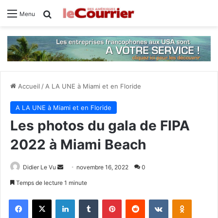
Rechercher
Menu
Accueil
/
A LA UNE à Miami et en Floride
A LA UNE à Miami et en Floride
Les photos du gala de FIPA
2022 à Miami Beach
Didier Le Vu
E
novembre 16, 2022
0
n
Temps de lecture 1 minute
v
Facebook
X
Linkedin
Tumblr
Pinterest
Reddit
VKontakte
Odnoklassniki
o
y