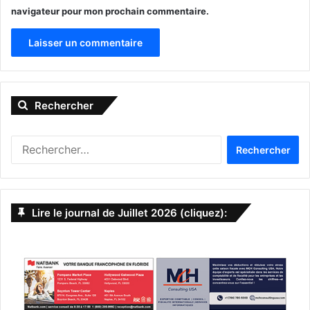
navigateur pour mon prochain commentaire.
A
l
Rechercher
t
e
Rechercher :
r
n
a
Lire le journal de Juillet 2026 (cliquez):
t
i
v
e
: