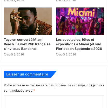
août 7, 2026
août 6, 2026
a été célébré, mais aussi l’amitié avec la Floride où 4
millions de Canadiens viennent chaque année et où 600
entreprises canadiennes sont implantées ; autant de faits
rappelés par Sylvia Cesaratto qui a également rappelé les
valeurs du Canada, et qui a présenté un « mug » célébrant
les 30 ans !
Tayc en concert à Miami
Les spectacles, fêtes et
Beach : la voix R&B française
expositions à Miami (et sud
Le tout était animé par les chansons françaises de Michel
s’invite au Bandshell
Floride) en Septembre 2026
Chatillon.
août 5, 2026
août 2, 2026
NB : Il y aura aussi une St Jean, organisée par le journal
Le
Courrier des Amériques
, le 24 juin
voir ici
Laisser un commentaire
www.canadafloridachamber.com
Votre adresse e-mail ne sera pas publiée.
Les champs obligatoires
sont indiqués avec
*
Consulat général du Canada
C
o