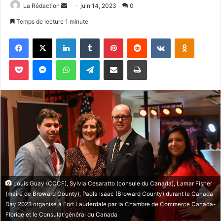
Envoyer
La Rédaction
juin 14, 2023
0
un
Temps de lecture 1 minute
courriel
Facebook
X
Linkedin
Tumblr
Pinterest
Reddit
VKontakte
Odnoklas
Pocket
Messenger
WhatsApp
Telegram
Partager par email
Imprimer
Louis Guay (CCCF), Sylvia Cesaratto (consule du Canada), Lamar Fisher
(maire de Broward County), Paola Isaac (Broward County) durant le Canada
Day 2023 organisé à Fort Lauderdale par la Chambre de Commerce Canada-
Floride et le Consulat général du Canada