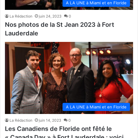
A LA UNE à Miami et en Floride
La Rédaction
juin 24, 2023
0
Nos photos de la St Jean 2023 à Fort
Lauderdale
A LA UNE à Miami et en Floride
La Rédaction
juin 14, 2023
0
Les Canadiens de Floride ont fêté le
« Canada Day » à Fort Lauderdale : voici