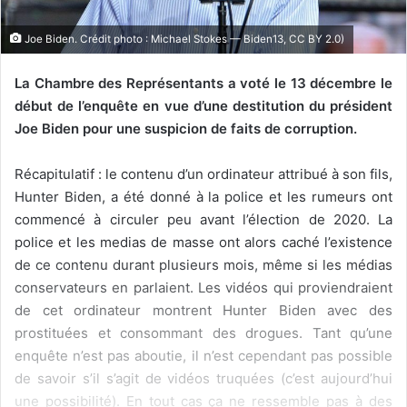
l
Joe Biden. Crédit photo : Michael Stokes — Biden13, CC BY 2.0)
La Chambre des Représentants a voté le 13 décembre le
début de l’enquête en vue d’une destitution du président
Joe Biden pour une suspicion de faits de corruption.
Récapitulatif : le contenu d’un ordinateur attribué à son fils,
Hunter Biden, a été donné à la police et les rumeurs ont
commencé à circuler peu avant l’élection de 2020. La
police et les medias de masse ont alors caché l’existence
de ce contenu durant plusieurs mois, même si les médias
conservateurs en parlaient. Les vidéos qui proviendraient
de cet ordinateur montrent Hunter Biden avec des
prostituées et consommant des drogues. Tant qu’une
enquête n’est pas aboutie, il n’est cependant pas possible
de savoir s’il s’agit de vidéos truquées (c’est aujourd’hui
une possibilité). En tout cas ça ne ressemble pas à des