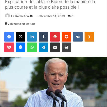
Explication de l'affaire Biden de la manière la
plus courte et la plus claire possible !
La Rédaction
E
décembre 14, 2023
0
n
2 minutes de lecture
v
Facebook
X
Linkedin
Tumblr
Pinterest
Reddit
VKontakte
Odnoklassniki
o
y
Pocket
Messenger
WhatsApp
Telegram
Partager par email
Imprimer
e
r
u
n
c
o
u
r
r
i
e