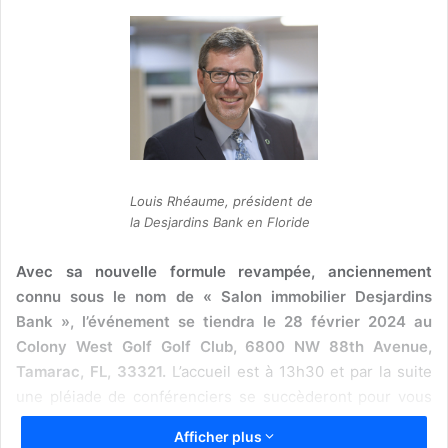
Louis Rhéaume, président de
la Desjardins Bank en Floride
Avec sa nouvelle formule revampée, anciennement
connu sous le nom de « Salon immobilier Desjardins
Bank », l’événement se tiendra le 28 février 2024 au
Colony West Golf Golf Club, 6800 NW 88th Avenue,
Tamarac, FL, 33321.
L’accueil est à 13h30 et par la suite
une pléiade de conférenciers se succèderont pour vous
entretenir sur différents sujets : services en ligne
Afficher plus
Desjardins Bank, assurances habitation, fiscalité