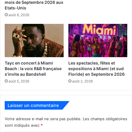
mois de Septembre 2026 aux
Etats-Unis
août 6, 2026
Tayc en concert à Miami
Les spectacles, fêtes et
Beach : la voix R&B française
expositions à Miami (et sud
s’invite au Bandshell
Floride) en Septembre 2026
Quelques photos des années
août 5, 2026
août 2, 2026
passées (2022 et 2023) :
https://www.facebook.com/courrierdefloride/posts/pfbid0
Laisser un commentaire
5psedQVz26ZoV5DZrQkeP3uRo68RocktPuR2KTXysJ5SZ
MQK1J6tWLFceM4DRDXKl
Votre adresse e-mail ne sera pas publiée.
Les champs obligatoires
sont indiqués avec
*