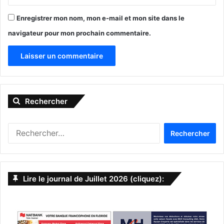
Enregistrer mon nom, mon e-mail et mon site dans le
navigateur pour mon prochain commentaire.
A
l
Rechercher
t
e
R
r
e
n
c
h
a
e
Lire le journal de Juillet 2026 (cliquez):
t
r
c
i
h
v
e
r
e