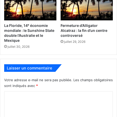
La commissionner Marleine Bastien bien entourée !
La Floride, 14ᵉ économie
Fermeture d’Alligator
mondiale : le Sunshine State
Alcatraz : la fin d’un centre
double l’Australie et le
controversé
Mexique
juillet 29, 2026
juillet 30, 2026
Laisser un commentaire
Votre adresse e-mail ne sera pas publiée.
Les champs obligatoires
sont indiqués avec
*
C
o
m