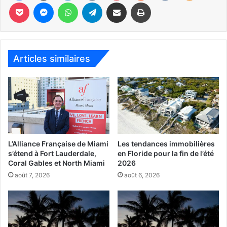
Pocket
Messenger
WhatsApp
Telegram
Partager par email
Imprimer
Articles similaires
Jan Mapou était bien là, le fondateur de la Fête du livre : lui même
auteur !
L’Alliance Française de Miami
Les tendances immobilières
s’étend à Fort Lauderdale,
en Floride pour la fin de l’été
Coral Gables et North Miami
2026
août 7, 2026
août 6, 2026