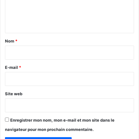
m
e
n
t
a
Nom
*
i
r
e
E-mail
*
*
Site web
Enregistrer mon nom, mon e-mail et mon site dans le
navigateur pour mon prochain commentaire.