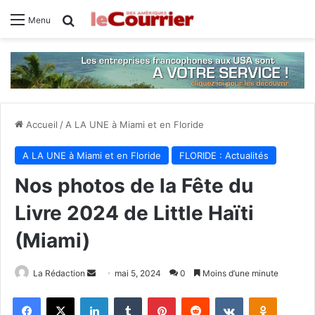
Rechercher
Menu
Accueil
/
A LA UNE à Miami et en Floride
A LA UNE à Miami et en Floride
FLORIDE : Actualités
Nos photos de la Fête du
Livre 2024 de Little Haïti
(Miami)
Envoyer
La Rédaction
mai 5, 2024
0
Moins d’une minute
un
Facebook
X
Linkedin
Tumblr
Pinterest
Reddit
VKontakte
Odnoklas
courriel