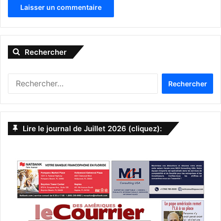
A
l
Rechercher
t
e
Rechercher :
r
n
a
Lire le journal de Juillet 2026 (cliquez):
t
i
v
e
: