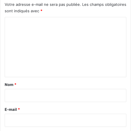
Votre adresse e-mail ne sera pas publiée.
Les champs obligatoires
sont indiqués avec
*
C
o
m
m
e
n
t
a
Nom
*
i
r
e
E-mail
*
*