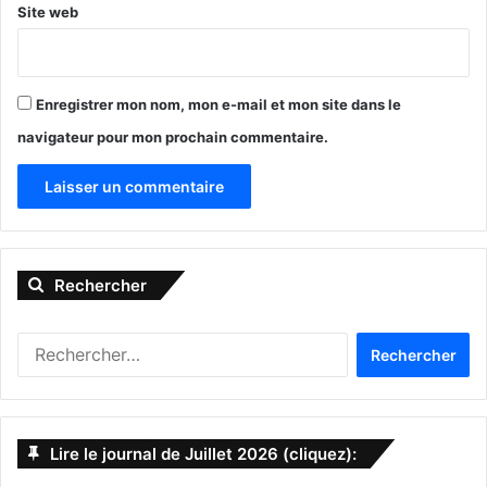
Site web
Enregistrer mon nom, mon e-mail et mon site dans le
navigateur pour mon prochain commentaire.
A
l
Rechercher
t
e
R
r
e
n
c
h
a
e
Lire le journal de Juillet 2026 (cliquez):
t
PUBLICITE :
r
c
i