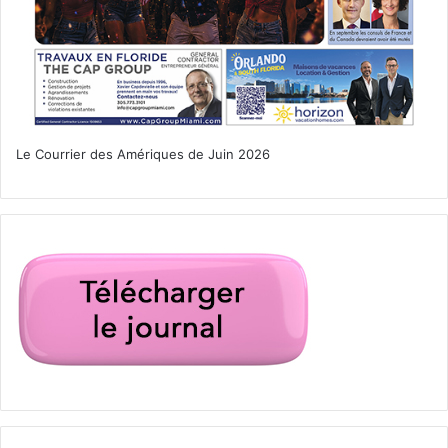
Les propriétaires peuvent devenir plus impliqués
dans les décisions de la HOA pour mieux
comprendre et influencer l’utilisation des fonds.
Une transparence accrue et une communication
ouverte entre la HOA et les propriétaires sont
essentielles pour maintenir la confiance et la
Le Courrier des Amériques de Juin 2026
satisfaction.
Perspectives futures
Tendances inflationnistes
:
L’inflation générale des coûts est susceptible de
se poursuivre entraînant des augmentations
continues des frais de HOA. Rien d’anormal à
l’inflation,, mais espérons que ce soit de manière
moindre que durant les dernières années !