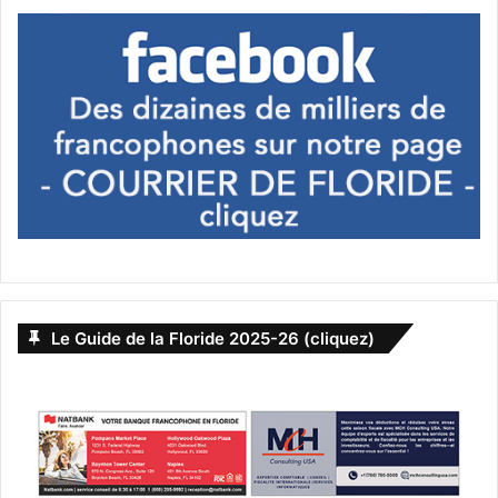
Les efforts pour maîtriser l’inflation et les coûts
pourraient ralentir la croissance des frais, mais
pas l’éliminer complètement.
Technologies durables et économies d’énergie
:
L’adoption de technologies vertes pourrait
entraîner des économies à long terme, bien que
les investissements initiaux soient élevés.
Les communautés qui investissent dans des
infrastructures durables pourraient voir une
stabilisation ou même une réduction des frais à
Le Guide de la Floride 2025-26 (cliquez)
long terme.
Réglementation gouvernementale
:
Des réglementations plus strictes sur la
transparence financière et la gestion des HOA