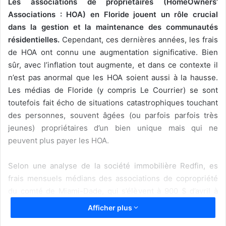
Les associations de propriétaires (HomeOwners’
Associations : HOA) en Floride jouent un rôle crucial
dans la gestion et la maintenance des communautés
résidentielles.
Cependant, ces dernières années, les frais
de HOA ont connu une augmentation significative. Bien
sûr, avec l’inflation tout augmente, et dans ce contexte il
n’est pas anormal que les HOA soient aussi à la hausse.
Les médias de Floride (y compris Le Courrier) se sont
toutefois fait écho de situations catastrophiques touchant
des personnes, souvent âgées (ou parfois parfois très
jeunes) propriétaires d’un bien unique mais qui ne
peuvent plus payer les HOA.
Selon une analyse de la société immobilière Redfin, es
frais mensuels médians des associations de copropriété
du comté de Miami-Dade, qui s’élèvent à 900 $ d’avril à
juin de cette année 2024, ont augmenté de plus de 59 %
Afficher plus
par rapport aux 567 $ de la même période en 2019. Pour