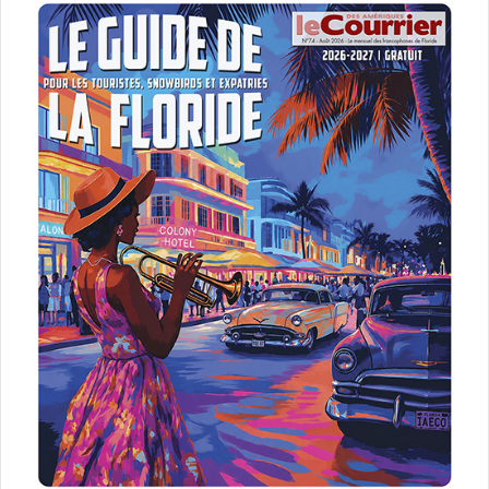
pourraient être mises en place, assurant une
utilisation plus efficace des fonds.
Les initiatives gouvernementales pour soutenir
les propriétaires de maisons contre les coûts
croissants pourraient influencer les politiques
des HOA.
À partir de 2025, les HOA vont devoir présenter
un plan expliquant comment les propriétaires
prévoient de contribuer chaque mois ou chaque
année à un fonds de réserve destiné à payer les
réparations structurelles à la fin de la durée de
vie d’un bâtiment, y compris les toitures et la
restauration du béton. Par exemple, si un toit a
une durée de vie de 20 ans, ce plan doit alors
montrer le coût d’un nouveau toit et le plan
annuel d’épargne pour ce nouveau toit.