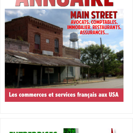
Moins d’autorité pour les
HOA :
L’application des nouvelles lois au 1er juillet
restreint ainsi le pouvoir des HOA :
– Empêcher les résidents de garer des
voitures, des trucks ou des véhicules de
travail non commerciaux ou personnels sur
leur propriété.
– Ne pas appliquer les règles à tous les
résidents.
– Infliger des amendes aux résidents qui
laissent les poubelles dehors moins de 24
heures après l’heure de ramassage prévue.