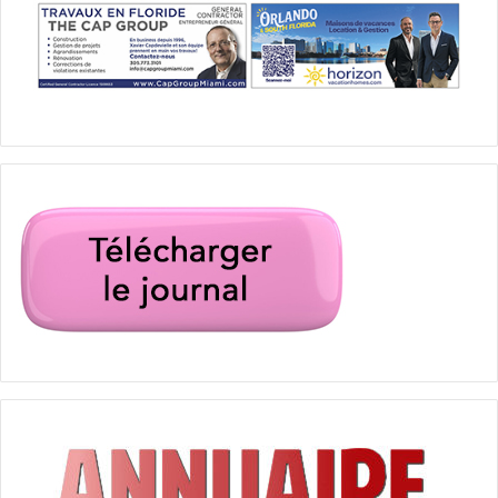
En conclusion :
L’augmentation des frais de HOA en
Floride est un phénomène complexe influencé par divers
facteurs économiques, environnementaux et sociaux. Bien
que ces augmentations puissent représenter un défi pour
certains propriétaires, une gestion efficace et des
investissements judicieux peuvent en atténuer les impacts
et même bénéficier à la communauté à long terme. Les
propriétaires, les HOA et les autorités locales devraient
mieux collaborer pour assurer une gestion transparente et
durable des fonds, garantissant ainsi la pérennité et la
prospérité des communautés résidentielles en Floride.
La bonne nouvelle est pour les acheteurs : si les frais de
copropriété sont trop élevés,
surtout s’il faut cumuler
avec d’autres charges importantes (les assurances
augmentent aussi) alors ça provoque une baisse du prix
de vente des biens immobiliers !