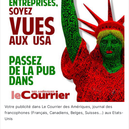
– Infliger des amendes aux résidents qui
laissent des lumières et des décorations de
Noël en place après la date limite de
l’association de propriétaires. Une fois qu’ils
aura reçu un avis, le propriétaire aura une
semaine supplémentaire pour les enlever.
– Édicter des règles pour l’intérieur de
l’espace du résident lorsqu’il n’est pas visible
depuis la rue, la maison d’un voisin et une
zone commune adjacente comme un terrain
de golf.
– Établir des règles interdisant les jardins
Votre publicité dans Le Courrier des Amériques, journal des
francophones (Français, Canadiens, Belges, Suisses...) aux Etats-
potagers ou les cordes à linge s’ils ne sont
Unis
pas également visibles depuis la rue, la
maison d’un voisin et une zone commune