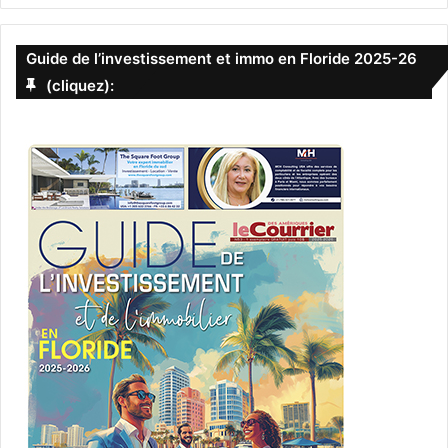
adjacente comme un terrain de golf.
Guide de l’investissement et immo en Floride 2025-26
– Exiger l’approbation d’un système central de
(cliquez):
climatisation, de réfrigération, de chauffage
ou de ventilation qui n’est pas visible depuis
la rue, la propriété d’un voisin et une zone
commune adjacente comme un terrain de
golf.
PUBLICITE :