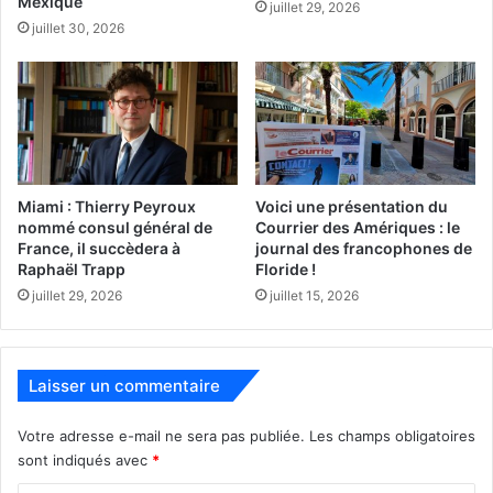
Mexique
juillet 29, 2026
juillet 30, 2026
Raisons de l’augmentation des frais de HOA
Coûts de maintenance et de réparation accrus
:
Les infrastructures vieillissantes nécessitent des
réparations et un entretien plus fréquents et
coûteux.
Miami : Thierry Peyroux
Voici une présentation du
nommé consul général de
Courrier des Amériques : le
Les catastrophes naturelles, comme les
France, il succèdera à
journal des francophones de
Raphaël Trapp
Floride !
ouragans, entraînent des dépenses imprévues
juillet 29, 2026
juillet 15, 2026
pour les réparations et la reconstruction.
L’effondrement de la Tour Champlain à Surfside
en 2021 (98 morts) a provoqué une hausse des
Laisser un commentaire
exigences en matière de sécurité. Notamment il y
a moins de délais autorisés pour les mises à
Votre adresse e-mail ne sera pas publiée.
Les champs obligatoires
niveau en matière de sécurité, et les assurances
sont indiqués avec
*
obligent à ces mises à niveau immédiates.