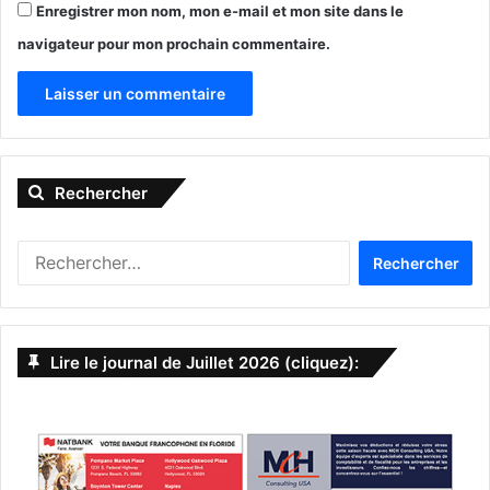
Enregistrer mon nom, mon e-mail et mon site dans le
navigateur pour mon prochain commentaire.
A
l
Rechercher
t
e
R
r
e
n
c
h
a
e
Lire le journal de Juillet 2026 (cliquez):
t
r
c
i
h
v
e
r
e