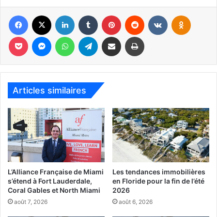
Facebook
X
Linkedin
Tumblr
Pinterest
Reddit
VKontakte
Odnoklassniki
PUBLICITE :
Pocket
Messenger
WhatsApp
Telegram
Partager par email
Imprimer
Articles similaires
L’Alliance Française de Miami
Les tendances immobilières
s’étend à Fort Lauderdale,
en Floride pour la fin de l’été
Coral Gables et North Miami
2026
août 7, 2026
août 6, 2026