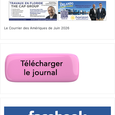
De plus, l’économie floridienne est en plein boom, avec
des villes comme
Miami
,
Orlando
et
Tampa
qui
connaissent une croissance rapide. Le secteur de
Le Courrier des Amériques de Juin 2026
l’immobilier, du tourisme, et même de la tech sont en plein
essor. Pour les Canadiens à la recherche de nouvelles
opportunités, qu’ils soient retraités ou en âge de travailler,
la Floride représente un excellent choix pour un
investissement à long terme. Sans parler du fait que, sous
les tropiques, la seule chose qui pourrait faire trembler
votre portefeuille, ce sont les rafales d’un ouragan de
temps à autre (mais on y survit, promis).
En plus, dès qu’elle a été annoncée, la hausse de la taxe
sur le gain en capital a provoqué une myriade de coups de
téléphones de Canadiens vers les avocats d’immigration
(notamment francophones) aux USA. Depuis un an il y a un
grand nombre de migrants pour cette raison-là.