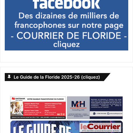
5. Ouragans vs. tempêtes de
neige : le match
Ah, les
ouragans
. C’est vrai, la Floride a son lot de dangers
naturels, et l’un des plus redoutés est la saison des
ouragans. Cependant, beaucoup de Canadiens vous diront
qu’entre braver une tempête de neige de janvier à
Québec
ou affronter un ouragan en Floride, leur choix est vite fait.
Certes, l’un peut arracher votre toit et l’autre peut geler
Le Guide de la Floride 2025-26 (cliquez)
votre voiture, mais au moins en Floride, vous avez 95 % du
temps des conditions météorologiques idéales !
Et puis, les Floridiens sont bien préparés. Les
constructions sont renforcées, les assurances sont là pour
protéger les biens, et les systèmes d’évacuation sont
efficaces. Il suffit de garder un œil sur les bulletins météo