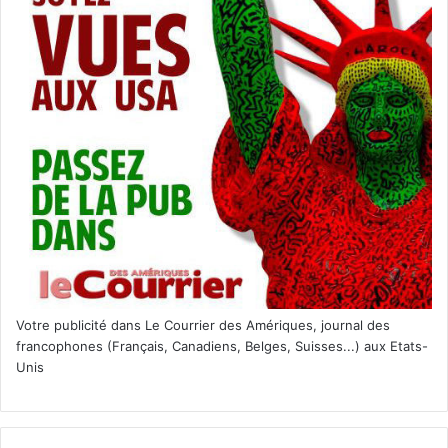
tout de suite moins seul dans cette grande aventure.
Conclusion
Entre les
hivers rigoureux
du nord, la
fiscalité pesante
et
les opportunités économiques limitées, il n’est pas
surprenant que de plus en plus de Canadiens choisissent
de s’installer en Floride. Avec son climat ensoleillé, sa
qualité de vie enviable, et ses avantages fiscaux, la Floride
apparaît comme une solution idéale pour ceux qui
cherchent à vivre mieux, plus librement, et… plus au
chaud. Alors, si vous croisez un Canadien en Floride, ne
soyez pas surpris. Il profite tout simplement de ce que
Votre publicité dans Le Courrier des Amériques, journal des
l’État du Soleil a de mieux à offrir.
francophones (Français, Canadiens, Belges, Suisses...) aux Etats-
Unis
PUBLICITE :