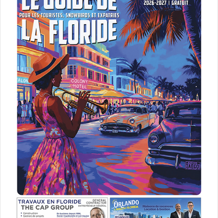
et de se préparer en conséquence.
6. Soleil et qualité de vie :
l’argument imparable
Pour la plupart des Canadiens, qu’ils viennent de
Montréal
, de
Québec
, ou de l’Ontario ou d’ailleurs, la
qualité de vie
en Floride est un facteur déterminant. Ici, la
vie est plus détendue, plus ensoleillée, et souvent plus
abordable que dans les grandes villes canadiennes. Les
journées se passent à profiter des activités de plein air :
golf, pêche, plage, sorties en bateau… Difficile de faire
mieux !
Le coût de la vie, notamment en matière de
logement
, est
souvent plus bas que dans certaines métropoles
canadiennes. Et avec une communauté francophone déjà