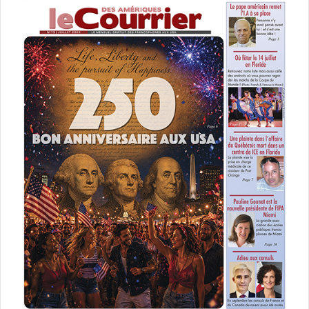
des chefs d’entreprises qui ont dû cesser leurs activités.
Tous ont vu que la Floride s’était aussi bien sortie de la
crise sanitaire, mais sans les contraintes mises en place
au Canada.
4. La Floride : fiscalité
avantageuse et stabilité
économique
Parlons-en, de ce paradis fiscal ! L’un des grands
avantages de la Floride est sans doute sa
fiscalité
attractive
. Contrairement à certaines provinces
canadiennes où les impôts peuvent être élevés, la Floride
n’impose pas d’impôt sur le revenu individuel. Cela signifie
que les Canadiens qui s’y installent conservent une plus
grande partie de leurs revenus, un argument de poids
pour les retraités comme pour les entrepreneurs.