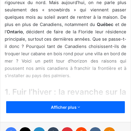
rigoureux du nord. Mais aujourd’hui, on ne parle plus
seulement des « snowbirds » qui viennent passer
quelques mois au soleil avant de rentrer à la maison. De
plus en plus de Canadiens, notamment du
Québec
et de
l’
Ontario
, décident de faire de la Floride leur résidence
principale, surtout ces dernières années. Que se passe-t-
il donc ? Pourquoi tant de Canadiens choisissent-ils de
troquer leur cabane en bois rond pour une villa en bord de
mer ? Voici un petit tour d’horizon des raisons qui
poussent nos amis canadiens à franchir la frontière et à
s’installer au pays des palmiers.
1. Fuir l’hiver : la revanche sur la
neige
Afficher plus
Avouons-le, la première raison qui pousse les Canadiens à
s’installer en Floride, c’est
le climat
. Les hivers québécois
Facebook
X
Linkedin
Tumblr
Pinterest
Reddit
VKontakte
Odnoklassniki
et ontariens ne sont pas de tout repos. À
Montréal
ou