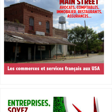
familles sont venues voir les grand-parents en Floride
pour les fêtes et ça leur a donné l’idée de s’installer ici.
En Floride, on trouve de nombreuses associations
francophones, des écoles bilingues, et même des
commerces et restaurants qui rappellent un petit bout du
Québec. Que vous ayez envie d’une poutine ou d’un débat
sur les derniers matchs des Canadiens de Montréal, il y a
toujours quelqu’un pour partager un bout de chez soi.
Mais, c’est assez nouveau, des jeunes trentenaires, et
parfois même plus jeunes, sont désormais installés en
nombre, et aident leurs amis à venir.
De longue date, il y a cette solidarité qui unit les
Canadiens expatriés. On se retrouve autour de barbecues,
de festivals et d’événements francophones. On partage les
bonnes adresses, on s’échange des conseils, et on se sent