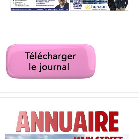
bien implantée en Floride, notamment dans les régions de
Miami
et de
Fort Lauderdale
, les Canadiens se sentent
comme chez eux. Il n’est pas rare de croiser un Québécois
en t-shirt un jour de janvier, racontant sa dernière sortie
en bateau tout en commandant un café « au lait », en
pleine Floride !
Et puis, point essentiel au niveau géographique : il y a de
nombreux vols quotidiens entre les deux pays, et une
possibilité de joindre facilement la famille.
7. La communauté canadienne :
une présence bien établie
Pour couronner le tout, la présence de la
communauté
canadienne
, en particulier québécoise, facilite
grandement l’intégration en Floride. Elle existe depuis le
XIXe siècle, et s’est renforcée grace au Snowbirding : des