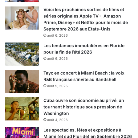
Voici les prochaines sorties de films et
séries originales Apple TV+, Amazon
Prime, Disney+ et Netflix pour le mois de
Septembre 2026 aux Etats-Unis
août 6, 2026
Les tendances immobilières en Floride
Le 8 avril:
pour la fin de l’été 2026
août 6, 2026
The Glass Dome (saison 1)
Tayc en concert à Miami Beach : la voix
R&B française s’invite au Bandshell
août 5, 2026
Cuba ouvre son économie au privé, un
tournant historique sous pression de
Washington
août 4, 2026
Les spectacles, fêtes et expositions à
Miami (et sud Floride) en Septembre 2026