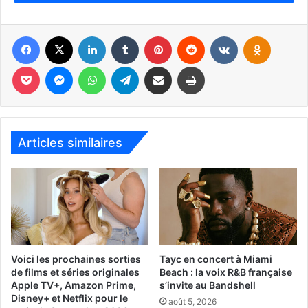
Facebook
X
Linkedin
Tumblr
Pinterest
Reddit
VKontakte
Odnoklassniki
Pocket
Messenger
WhatsApp
Telegram
Partager par email
Imprimer
Le Docteur rencontre Belinda Chandra et tente de la
ramener sur Terre, mais une force mystérieuse entrave
Articles similaires
leur voyage, les confrontant à des dangers et ennemis
plus redoutables que jamais.
Voici les prochaines sorties
Tayc en concert à Miami
de films et séries originales
Beach : la voix R&B française
Apple TV+, Amazon Prime,
s’invite au Bandshell
Disney+ et Netflix pour le
août 5, 2026