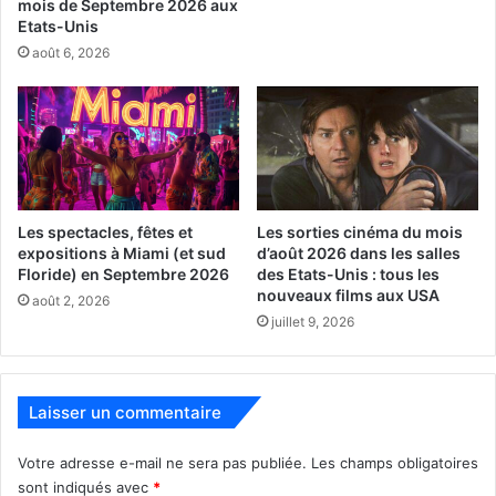
mois de Septembre 2026 aux
Etats-Unis
août 6, 2026
Le 22 avril :
Andor: A Star Wars Story
Les spectacles, fêtes et
Les sorties cinéma du mois
(saison 2)
expositions à Miami (et sud
d’août 2026 dans les salles
Floride) en Septembre 2026
des Etats-Unis : tous les
nouveaux films aux USA
août 2, 2026
juillet 9, 2026
Laisser un commentaire
Cassian Andor poursuit son évolution en tant que leader
Votre adresse e-mail ne sera pas publiée.
Les champs obligatoires
de la Rébellion, affrontant des missions périlleuses et
sont indiqués avec
*