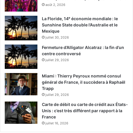
Un drame criminel suédois tendu qui dévoile les mystères
août 2, 2026
entourant un dôme réfléchissant et énigmatique.
La Floride, 14ᵉ économie mondiale : le
Sunshine State double l’Australie et le
Le 16 avril :
Mexique
juillet 30, 2026
Project UFO (saison 1)
Fermeture d’Alligator Alcatraz : la fin d’un
centre controversé
juillet 29, 2026
Miami : Thierry Peyroux nommé consul
général de France, il succèdera à Raphaël
Trapp
juillet 29, 2026
Un drame polonais explorant les conséquences
Carte de débit ou carte de crédit aux États-
bouleversantes d’un atterrissage extraterrestre
Unis : c’est très différent par rapport à la
France
extraordinaire en Warmie.
juillet 16, 2026
https://youtu.be/-2QvNWY7jTM?si=HtRzP2uzrb44T0Q3