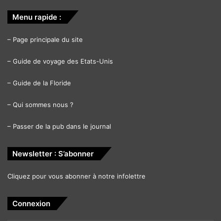
Menu rapide :
–
Page principale du site
–
Guide de voyage des Etats-Unis
Un thriller hollandais haletant inspiré de faits réels, où
Bobby Boremans tente de survivre à une prise d’otages
–
Guide de la Floride
aux enjeux dramatiques.
–
Qui sommes nous ?
Le 24 avril :
–
Passer de la pub dans le journal
You (saison 5)
Newsletter : S’abonner
Cliquez pour vous abonner à notre infolettre
Connexion