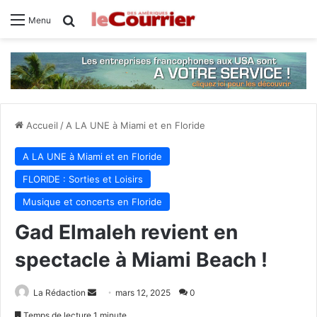
Rechercher
Menu
Accueil
/
A LA UNE à Miami et en Floride
A LA UNE à Miami et en Floride
FLORIDE : Sorties et Loisirs
Musique et concerts en Floride
Gad Elmaleh revient en
spectacle à Miami Beach !
La Rédaction
E
mars 12, 2025
0
n
Temps de lecture 1 minute