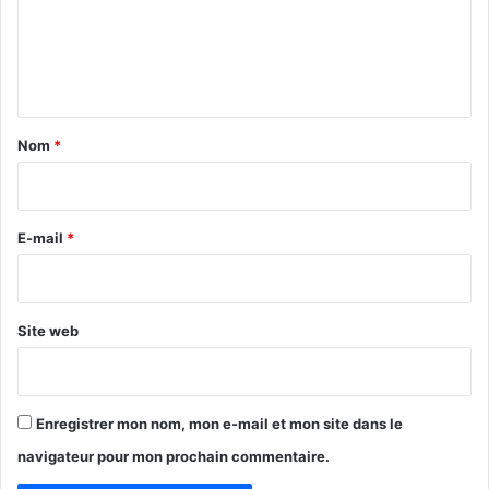
m
e
n
t
a
Nom
*
i
PUBLICITES :
r
e
E-mail
*
*
Site web
Enregistrer mon nom, mon e-mail et mon site dans le
navigateur pour mon prochain commentaire.