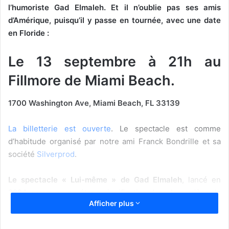
l’humoriste Gad Elmaleh. Et il n’oublie pas ses amis
d’Amérique, puisqu’il y passe en tournée, avec une date
en Floride :
Le 13 septembre à 21h au
Fillmore de Miami Beach.
1700 Washington Ave, Miami Beach, FL 33139
La billetterie est ouverte
. Le spectacle est comme
d’habitude organisé par notre ami Franck Bondrille et sa
société
Silverprod
.
Le spectacle « Lui-même » de Gad Elmaleh
, lancé en
2024, marque une étape significative dans la carrière de
Afficher plus
l’humoriste. Ce one-man-show introspectif offre au public
une plongée dans la vie personnelle de l’artiste, abordant