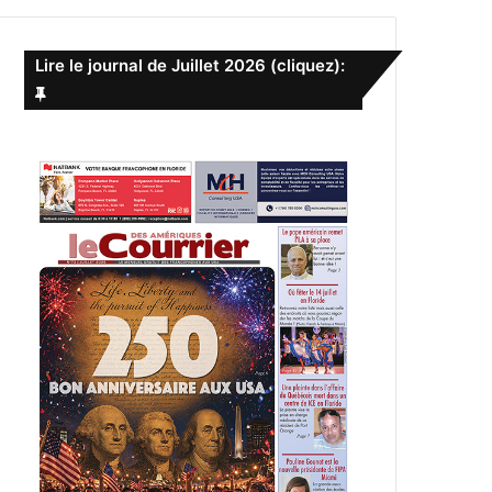
e
r
c
Lire le journal de Juillet 2026 (cliquez):
h
e
r
: