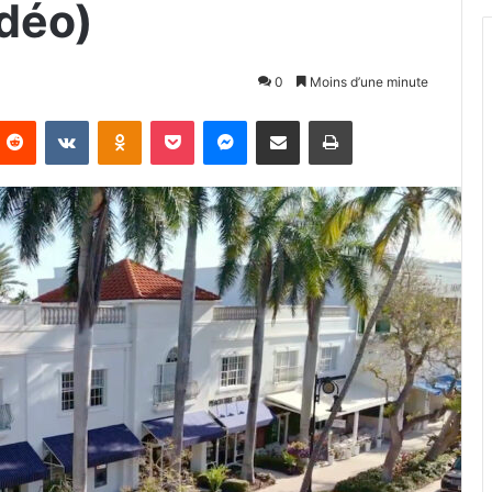
idéo)
0
Moins d’une minute
Reddit
VKontakte
Odnoklassniki
Pocket
Messenger
Partager par email
Imprimer