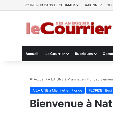
VOTRE PUB DANS LE COURRIER
S’ABONNER
GUI
Accueil
Le Courrier
Rubriques
Comm
Accueil
/
A LA UNE à Miami et en Floride
/
Bienven
A LA UNE à Miami et en Floride
FLORIDE : Busi
Bienvenue à Nat