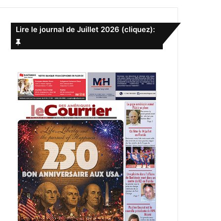
e
r
c
Lire le journal de Juillet 2026 (cliquez):
h
e
r
: