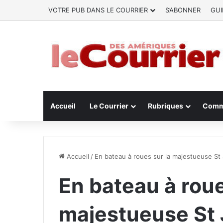
VOTRE PUB DANS LE COURRIER
S’ABONNER
GUI
Accueil
Le Courrier
Rubriques
Comm
Accueil
/
En bateau à roues sur la majestueuse St 
En bateau à roue
majestueuse St 